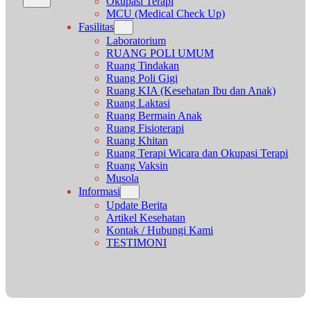
Okupasi Terapi
MCU (Medical Check Up)
Fasilitas
Laboratorium
RUANG POLI UMUM
Ruang Tindakan
Ruang Poli Gigi
Ruang KIA (Kesehatan Ibu dan Anak)
Ruang Laktasi
Ruang Bermain Anak
Ruang Fisioterapi
Ruang Khitan
Ruang Terapi Wicara dan Okupasi Terapi
Ruang Vaksin
Musola
Informasi
Update Berita
Artikel Kesehatan
Kontak / Hubungi Kami
TESTIMONI