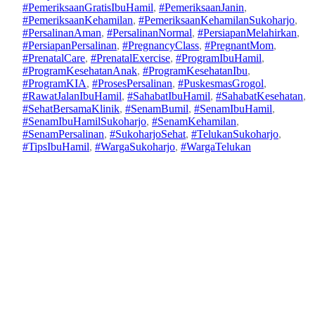
#PemeriksaanGratisIbuHamil
, 
#PemeriksaanJanin
, 
#PemeriksaanKehamilan
, 
#PemeriksaanKehamilanSukoharjo
, 
#PersalinanAman
, 
#PersalinanNormal
, 
#PersiapanMelahirkan
, 
#PersiapanPersalinan
, 
#PregnancyClass
, 
#PregnantMom
, 
#PrenatalCare
, 
#PrenatalExercise
, 
#ProgramIbuHamil
, 
#ProgramKesehatanAnak
, 
#ProgramKesehatanIbu
, 
#ProgramKIA
, 
#ProsesPersalinan
, 
#PuskesmasGrogol
, 
#RawatJalanIbuHamil
, 
#SahabatIbuHamil
, 
#SahabatKesehatan
, 
#SehatBersamaKlinik
, 
#SenamBumil
, 
#SenamIbuHamil
, 
#SenamIbuHamilSukoharjo
, 
#SenamKehamilan
, 
#SenamPersalinan
, 
#SukoharjoSehat
, 
#TelukanSukoharjo
, 
#TipsIbuHamil
, 
#WargaSukoharjo
, 
#WargaTelukan