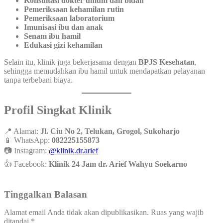
Konsultasi dokter umum dan bidan
Pemeriksaan kehamilan rutin
Pemeriksaan laboratorium
Imunisasi ibu dan anak
Senam ibu hamil
Edukasi gizi kehamilan
Selain itu, klinik juga bekerjasama dengan
BPJS Kesehatan
,
sehingga memudahkan ibu hamil untuk mendapatkan pelayanan
tanpa terbebani biaya.
Profil Singkat Klinik
📍 Alamat:
Jl. Ciu No 2, Telukan, Grogol, Sukoharjo
📱 WhatsApp:
082225155873
📷 Instagram:
@klinik.dr.arief
👍 Facebook:
Klinik 24 Jam dr. Arief Wahyu Soekarno
Tinggalkan Balasan
Alamat email Anda tidak akan dipublikasikan.
Ruas yang wajib
ditandai
*