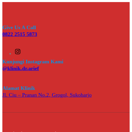
Give Us A Call
0822 2515 5873
I
n
s
Kunjungi Instagram Kami
t
@klinik.dr.arief
a
g
r
a
Alamat Klinik
m
Jl. Ciu – Pranan No.2, Grogol, Sukoharjo