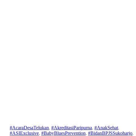
Klinik dr. Arief Wahyu
Soekarno Gelar Kelas Ibu
Hamil Bersama Pemdes
Telukan & Puskesmas
Grogol
#AcaraDesaTelukan
, 
#AkreditasiParipurna
, 
#AnakSehat
, 
#ASIExclusive
, 
#BabyBluesPrevention
, 
#BidanBPJSSukoharjo
, 