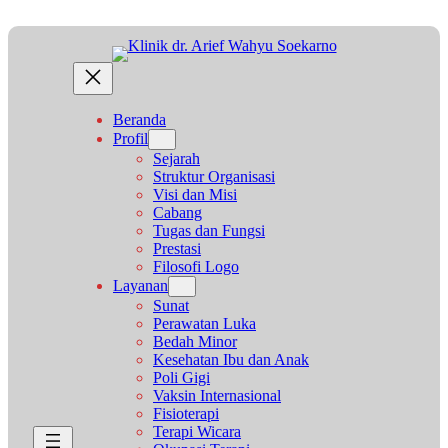
Beranda
Profil
Sejarah
Struktur Organisasi
Visi dan Misi
Cabang
Tugas dan Fungsi
Prestasi
Filosofi Logo
Layanan
Sunat
Perawatan Luka
Bedah Minor
Kesehatan Ibu dan Anak
Poli Gigi
Vaksin Internasional
Fisioterapi
Terapi Wicara