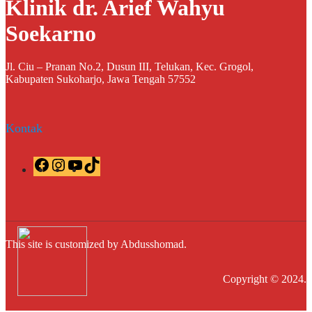
Klinik dr. Arief Wahyu
Soekarno
Jl. Ciu – Pranan No.2, Dusun III, Telukan, Kec. Grogol,
Kabupaten Sukoharjo, Jawa Tengah 57552
Kontak
F
I
Y
T
a
n
o
i
c
s
u
k
e
t
T
T
b
a
u
o
o
g
b
k
o
r
e
This site is customized by Abdusshomad.
k
a
m
Copyright © 2024.