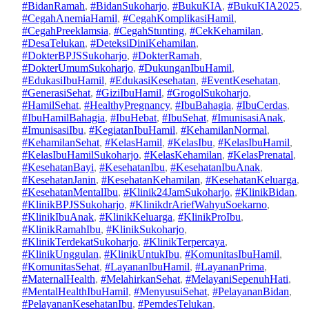
#BidanRamah
, 
#BidanSukoharjo
, 
#BukuKIA
, 
#BukuKIA2025
, 
#CegahAnemiaHamil
, 
#CegahKomplikasiHamil
, 
#CegahPreeklamsia
, 
#CegahStunting
, 
#CekKehamilan
, 
#DesaTelukan
, 
#DeteksiDiniKehamilan
, 
#DokterBPJSSukoharjo
, 
#DokterRamah
, 
#DokterUmumSukoharjo
, 
#DukunganIbuHamil
, 
#EdukasiIbuHamil
, 
#EdukasiKesehatan
, 
#EventKesehatan
, 
#GenerasiSehat
, 
#GiziIbuHamil
, 
#GrogolSukoharjo
, 
#HamilSehat
, 
#HealthyPregnancy
, 
#IbuBahagia
, 
#IbuCerdas
, 
#IbuHamilBahagia
, 
#IbuHebat
, 
#IbuSehat
, 
#ImunisasiAnak
, 
#ImunisasiIbu
, 
#KegiatanIbuHamil
, 
#KehamilanNormal
, 
2
#KehamilanSehat
, 
#KelasHamil
, 
#KelasIbu
, 
#KelasIbuHamil
, 
3
#KelasIbuHamilSukoharjo
, 
#KelasKehamilan
, 
#KelasPrenatal
, 
S
#KesehatanBayi
, 
#KesehatanIbu
, 
#KesehatanIbuAnak
, 
e
#KesehatanJanin
, 
#KesehatanKehamilan
, 
#KesehatanKeluarga
, 
pt
#KesehatanMentalIbu
, 
#Klinik24JamSukoharjo
, 
#KlinikBidan
, 
a
e
#KlinikBPJSSukoharjo
, 
#KlinikdrAriefWahyuSoekarno
, 
d
m
#KlinikIbuAnak
, 
#KlinikKeluarga
, 
#KlinikProIbu
, 
m
b
#KlinikRamahIbu
, 
#KlinikSukoharjo
, 
in
er
#KlinikTerdekatSukoharjo
, 
#KlinikTerpercaya
, 
2
#KlinikUnggulan
, 
#KlinikUntukIbu
, 
#KomunitasIbuHamil
, 
0
#KomunitasSehat
, 
#LayananIbuHamil
, 
#LayananPrima
, 
2
#MaternalHealth
, 
#MelahirkanSehat
, 
#MelayaniSepenuhHati
, 
5
#MentalHealthIbuHamil
, 
#MenyusuiSehat
, 
#PelayananBidan
, 
#PelayananKesehatanIbu
, 
#PemdesTelukan
, 