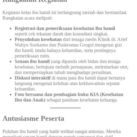
Kegiatan kelas ibu hamil ini berlangsung meriah dan bermanfaat.
Rangkaian acara meliputi:
Registrasi dan pemeriksaan kesehatan ibu hamil
seperti cek tekanan darah dan konsultasi singkat.
Penyuluhan kesehatan
dari tenaga medis Klinik dr. Arief
Wahyu Soekarno dan Puskesmas Grogol mengenai gizi
ibu hamil, tanda bahaya kehamilan, serta pentingnya
pemeriksaan rutin.
Senam ibu hamil
yang dipandu oleh bidan dan tenaga
kesehatan, bertujuan melatih pernapasan, melenturkan otot,
dan mempersiapkan tubuh menghadapi persalinan.
Diskusi interaktif
di mana para ibu hamil dapat bertanya
langsung mengenai keluhan atau kekhawatiran seputar
kehamilan.
Foto bersama dan pembagian buku KIA (Kesehatan
Ibu dan Anak)
sebagai panduan kesehatan keluarga.
Antusiasme Peserta
Puluhan ibu hamil yang hadir terlihat sangat antusias. Mereka
mengikuti senam hamil dengan penuh semangat dan aktif