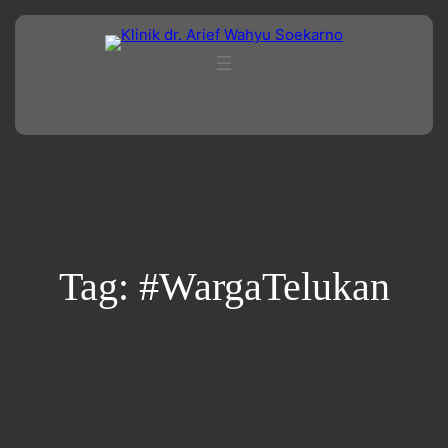
Lewati
ke
konten
Tag:
#WargaTelukan