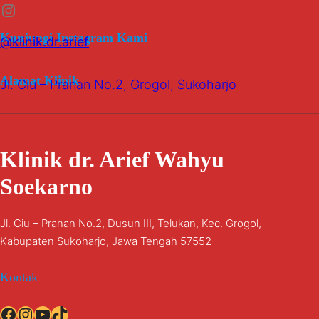
Instagram
Kunjungi Instagram Kami
@klinik.dr.arief
Alamat Klinik
Jl. Ciu – Pranan No.2, Grogol, Sukoharjo
Klinik dr. Arief Wahyu
Soekarno
Jl. Ciu – Pranan No.2, Dusun III, Telukan, Kec. Grogol,
Kabupaten Sukoharjo, Jawa Tengah 57552
Kontak
Facebook
Instagram
YouTube
TikTok