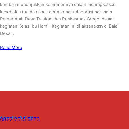
kembali menunjukkan komitmennya dalam meningkatkan
kesehatan ibu dan anak dengan berkolaborasi bersama
Pemerintah Desa Telukan dan Puskesmas Grogol dalam
kegiatan Kelas Ibu Hamil. Kegiatan ini dilaksanakan di Balai
Desa…
Read More
Give Us A Call
0822 2515 5873