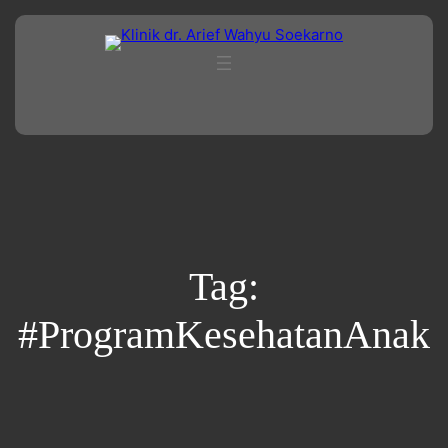
Lewati
ke
konten
Tag:
#ProgramKesehatanAnak