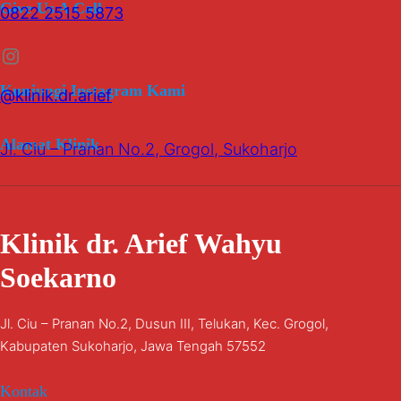
Give Us A Call
0822 2515 5873
Instagram
Kunjungi Instagram Kami
@klinik.dr.arief
Alamat Klinik
Jl. Ciu – Pranan No.2, Grogol, Sukoharjo
Klinik dr. Arief Wahyu
Soekarno
Jl. Ciu – Pranan No.2, Dusun III, Telukan, Kec. Grogol,
Kabupaten Sukoharjo, Jawa Tengah 57552
Kontak