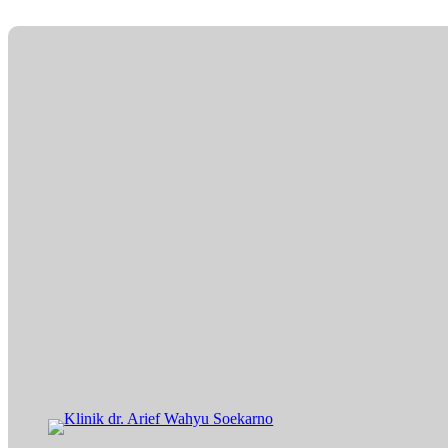
Lewati
ke
konten