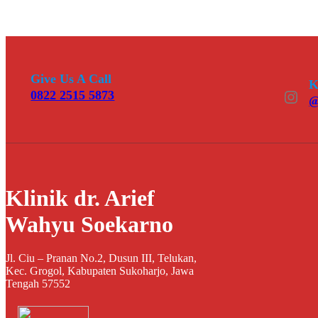
Give Us A Call
K
Instagram
0822 2515 5873
@
Klinik dr. Arief
Wahyu Soekarno
Jl. Ciu – Pranan No.2, Dusun III, Telukan,
Kec. Grogol, Kabupaten Sukoharjo, Jawa
Tengah 57552