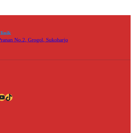
linik
 Pranan No.2, Grogol, Sukoharjo
ube
TikTok