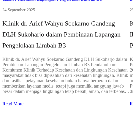
24 September 2025
2
Klinik dr. Arief Wahyu Soekarno Gandeng
K
DLH Sukoharjo dalam Pembinaan Lapangan
I
Pengelolaan Limbah B3
P
Klinik dr. Arief Wahyu Soekarno Gandeng DLH Sukoharjo dalam
K
Pembinaan Lapangan Pengelolaan Limbah B3 Pendahuluan:
P
Komitmen Klinik Terhadap Kesehatan dan Lingkungan Kesehatan
2
masyarakat tidak bisa dipisahkan dari kesehatan lingkungan. Klinik
m
dan fasilitas pelayanan kesehatan bukan hanya berperan dalam
a
memberikan layanan medis, tetapi juga memiliki tanggung jawab
P
besar dalam menjaga lingkungan tetap bersih, aman, dan terbebas…
d
Read More
R