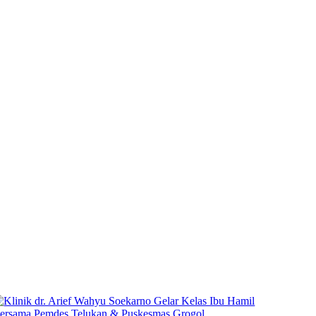
Tag:
#DesaTelukan