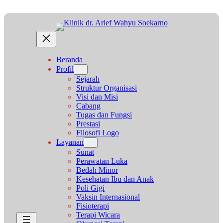
Lewati
ke
konten
Beranda
Profil
Sejarah
Struktur Organisasi
Visi dan Misi
Cabang
Tugas dan Fungsi
Prestasi
Filosofi Logo
Layanan
Sunat
Perawatan Luka
Bedah Minor
Kesehatan Ibu dan Anak
Poli Gigi
Vaksin Internasional
Fisioterapi
Terapi Wicara