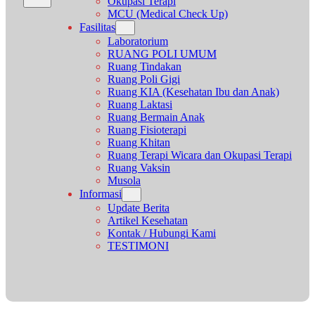
Okupasi Terapi
MCU (Medical Check Up)
Fasilitas
Laboratorium
RUANG POLI UMUM
Ruang Tindakan
Ruang Poli Gigi
Ruang KIA (Kesehatan Ibu dan Anak)
Ruang Laktasi
Ruang Bermain Anak
Ruang Fisioterapi
Ruang Khitan
Ruang Terapi Wicara dan Okupasi Terapi
Ruang Vaksin
Musola
Informasi
Update Berita
Artikel Kesehatan
Kontak / Hubungi Kami
TESTIMONI