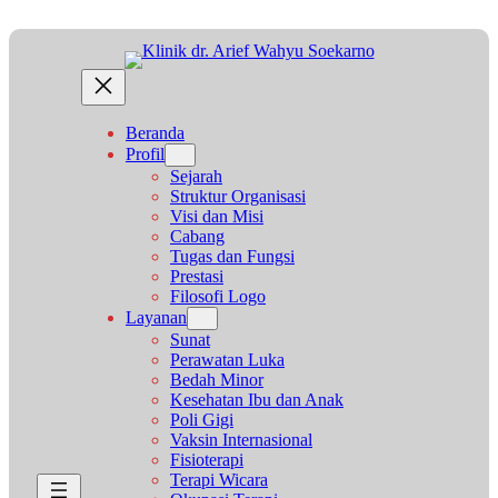
Lewati
ke
konten
Beranda
Profil
Sejarah
Struktur Organisasi
Visi dan Misi
Cabang
Tugas dan Fungsi
Prestasi
Filosofi Logo
Layanan
Sunat
Perawatan Luka
Bedah Minor
Kesehatan Ibu dan Anak
Poli Gigi
Vaksin Internasional
Fisioterapi
Terapi Wicara