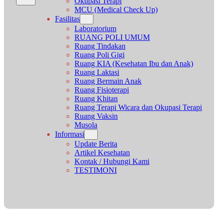
Okupasi Terapi
MCU (Medical Check Up)
Fasilitas
Laboratorium
RUANG POLI UMUM
Ruang Tindakan
Ruang Poli Gigi
Ruang KIA (Kesehatan Ibu dan Anak)
Ruang Laktasi
Ruang Bermain Anak
Ruang Fisioterapi
Ruang Khitan
Ruang Terapi Wicara dan Okupasi Terapi
Ruang Vaksin
Musola
Informasi
Update Berita
Artikel Kesehatan
Kontak / Hubungi Kami
TESTIMONI