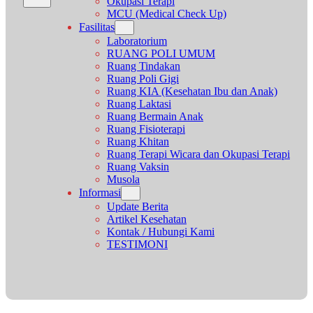
Okupasi Terapi
MCU (Medical Check Up)
Fasilitas
Laboratorium
RUANG POLI UMUM
Ruang Tindakan
Ruang Poli Gigi
Ruang KIA (Kesehatan Ibu dan Anak)
Ruang Laktasi
Ruang Bermain Anak
Ruang Fisioterapi
Ruang Khitan
Ruang Terapi Wicara dan Okupasi Terapi
Ruang Vaksin
Musola
Informasi
Update Berita
Artikel Kesehatan
Kontak / Hubungi Kami
TESTIMONI