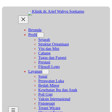
Beranda
Profil
Sejarah
Struktur Organisasi
Visi dan Misi
Cabang
Tugas dan Fungsi
Prestasi
Filosofi Logo
Layanan
Sunat
Perawatan Luka
Bedah Minor
Kesehatan Ibu dan Anak
Poli Gigi
Vaksin Internasional
Fisioterapi
Terapi Wicara