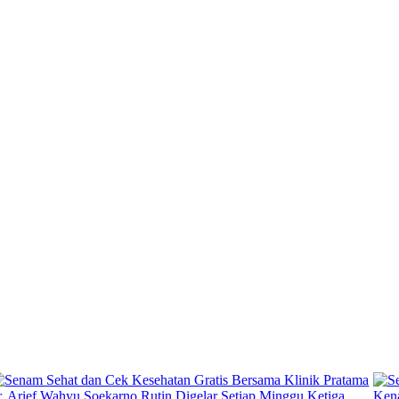
Tag:
#KlinikSukoharjo