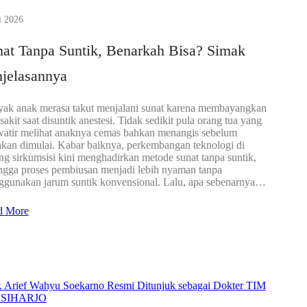
i 2026
at Tanpa Suntik, Benarkah Bisa? Simak
jelasannya
ak anak merasa takut menjalani sunat karena membayangkan
 sakit saat disuntik anestesi. Tidak sedikit pula orang tua yang
atir melihat anaknya cemas bahkan menangis sebelum
akan dimulai. Kabar baiknya, perkembangan teknologi di
ng sirkumsisi kini menghadirkan metode sunat tanpa suntik,
ngga proses pembiusan menjadi lebih nyaman tanpa
gunakan jarum suntik konvensional. Lalu, apa sebenarnya…
d More