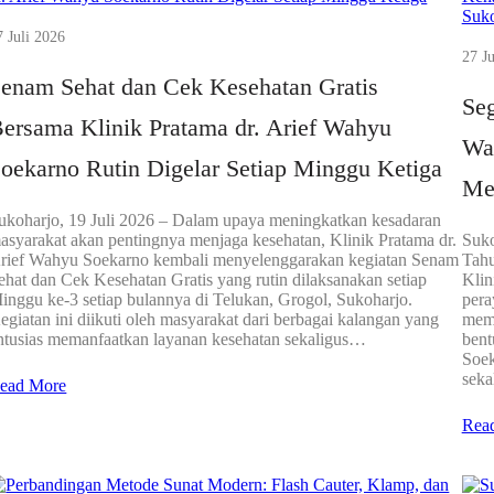
7 Juli 2026
27 Ju
enam Sehat dan Cek Kesehatan Gratis
Seg
ersama Klinik Pratama dr. Arief Wahyu
Wa
oekarno Rutin Digelar Setiap Minggu Ketiga
Me
ukoharjo, 19 Juli 2026 – Dalam upaya meningkatkan kesadaran
asyarakat akan pentingnya menjaga kesehatan, Klinik Pratama dr.
Suko
rief Wahyu Soekarno kembali menyelenggarakan kegiatan Senam
Tahu
ehat dan Cek Kesehatan Gratis yang rutin dilaksanakan setiap
Klin
inggu ke-3 setiap bulannya di Telukan, Grogol, Sukoharjo.
pera
egiatan ini diikuti oleh masyarakat dari berbagai kalangan yang
memb
ntusias memanfaatkan layanan kesehatan sekaligus…
bent
Soek
sek
ead More
Rea