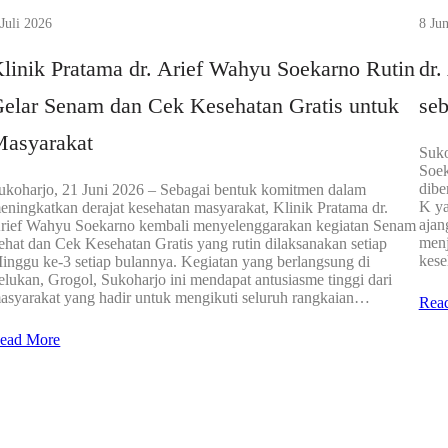
 Juli 2026
8 Ju
linik Pratama dr. Arief Wahyu Soekarno Rutin
dr.
elar Senam dan Cek Kesehatan Gratis untuk
se
asyarakat
Suko
Soek
dibe
ukoharjo, 21 Juni 2026 – Sebagai bentuk komitmen dalam
K ya
eningkatkan derajat kesehatan masyarakat, Klinik Pratama dr.
ajan
rief Wahyu Soekarno kembali menyelenggarakan kegiatan Senam
menj
ehat dan Cek Kesehatan Gratis yang rutin dilaksanakan setiap
kese
inggu ke-3 setiap bulannya. Kegiatan yang berlangsung di
elukan, Grogol, Sukoharjo ini mendapat antusiasme tinggi dari
asyarakat yang hadir untuk mengikuti seluruh rangkaian…
Rea
ead More