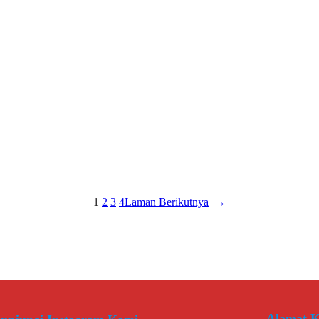
1
2
3
4
Laman Berikutnya
→
Alamat K