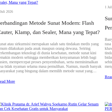
1 Jul
 Juli 2026
Sun
erbandingan Metode Sunat Modern: Flash
Pen
auter, Klamp, dan Sealer, Mana yang Tepat?
Bany
unat atau sirkumsisi merupakan salah satu tindakan medis yang
rasa
mum dilakukan pada anak maupun orang dewasa. Seiring
khaw
erkembangan teknologi di dunia kesehatan, metode sunat kini
tind
emakin modern sehingga memberikan kenyamanan lebih bagi
bida
asien, mempercepat proses penyembuhan, serta meminimalkan
sehi
asa tidak nyaman selama masa pemulihan. Namun, masih banyak
meng
asyarakat yang bingung dalam memilih metode sunat yang…
Rea
ead More