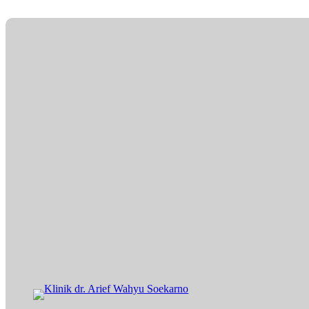
Lewati
ke
konten