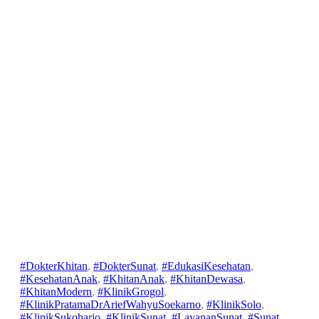
Perbandingan Metode
Sunat Modern: Flash
Cauter, Klamp, dan Sealer,
Mana yang Tepat?
#DokterKhitan
, 
#DokterSunat
, 
#EdukasiKesehatan
, 
#KesehatanAnak
, 
#KhitanAnak
, 
#KhitanDewasa
, 
#KhitanModern
, 
#KlinikGrogol
, 
1
#KlinikPratamaDrAriefWahyuSoekarno
, 
#KlinikSolo
, 
J
#KlinikSukoharjo
, 
#KlinikSunat
, 
#LayananSunat
, 
#Sunat
, 