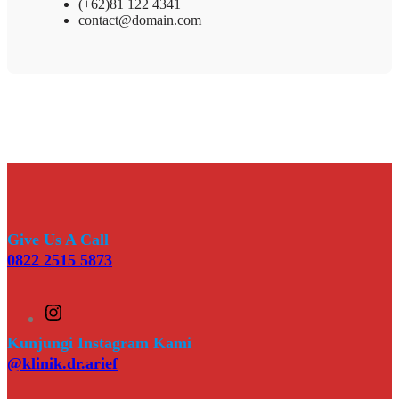
(+62)81 122 4341
contact@domain.com
Give Us A Call
0822 2515 5873
I
n
s
Kunjungi Instagram Kami
t
@klinik.dr.arief
a
g