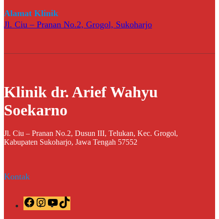
r
a
Alamat Klinik
m
Jl. Ciu – Pranan No.2, Grogol, Sukoharjo
Klinik dr. Arief Wahyu
Soekarno
Jl. Ciu – Pranan No.2, Dusun III, Telukan, Kec. Grogol,
Kabupaten Sukoharjo, Jawa Tengah 57552
Kontak
F
I
Y
T
a
n
o
i
c
s
u
k