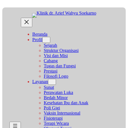
Beranda
Profil
Sejarah
Struktur Organisasi
Visi dan Misi
Cabang
Tugas dan Fungsi
Prestasi
Filosofi Logo
Layanan
Sunat
Perawatan Luka
Bedah Minor
Kesehatan Ibu dan Anak
Poli Gigi
Vaksin Internasional
Fisioterapi
Terapi Wicara