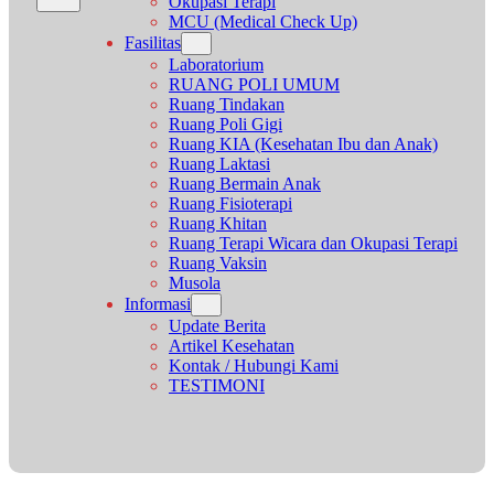
Okupasi Terapi
MCU (Medical Check Up)
Fasilitas
Laboratorium
RUANG POLI UMUM
Ruang Tindakan
Ruang Poli Gigi
Ruang KIA (Kesehatan Ibu dan Anak)
Ruang Laktasi
Ruang Bermain Anak
Ruang Fisioterapi
Ruang Khitan
Ruang Terapi Wicara dan Okupasi Terapi
Ruang Vaksin
Musola
Informasi
Update Berita
Artikel Kesehatan
Kontak / Hubungi Kami
TESTIMONI