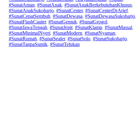
a
u
#SunatAman
, 
#SunatAnak
, 
#SunatAnakBerkebutuhanKhusus
, 
d
li
#SunatAnakSukoharjo
, 
#SunatCenter
, 
#SunatCenterDrArief
, 
m
2
#SunatCepatSembuh
, 
#SunatDewasa
, 
#SunatDewasaSukoharjo
, 
in
0
#SunatFlashCauter
, 
#SunatGemuk
, 
#SunatGrogol
, 
2
#SunatJawaTengah
, 
#SunatJepit
, 
#SunatKlamp
, 
#SunatMassal
, 
6
#SunatMinimalNyeri
, 
#SunatModern
, 
#SunatNyaman
, 
#SunatRumah
, 
#SunatSealer
, 
#SunatSolo
, 
#SunatSukoharjo
, 
#SunatTanpaSuntik
, 
#SunatTelukan