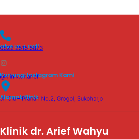
Give Us A Call
0822 2515 5873
Instagram
Kunjungi Instagram Kami
@klinik.dr.arief
Alamat Klinik
Jl. Ciu – Pranan No.2, Grogol, Sukoharjo
Klinik dr. Arief Wahyu