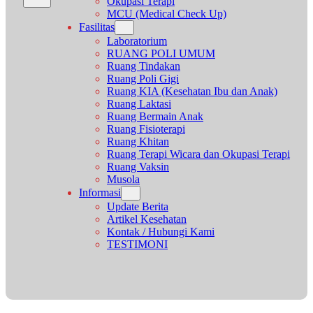
Okupasi Terapi
MCU (Medical Check Up)
Fasilitas
Laboratorium
RUANG POLI UMUM
Ruang Tindakan
Ruang Poli Gigi
Ruang KIA (Kesehatan Ibu dan Anak)
Ruang Laktasi
Ruang Bermain Anak
Ruang Fisioterapi
Ruang Khitan
Ruang Terapi Wicara dan Okupasi Terapi
Ruang Vaksin
Musola
Informasi
Update Berita
Artikel Kesehatan
Kontak / Hubungi Kami
TESTIMONI