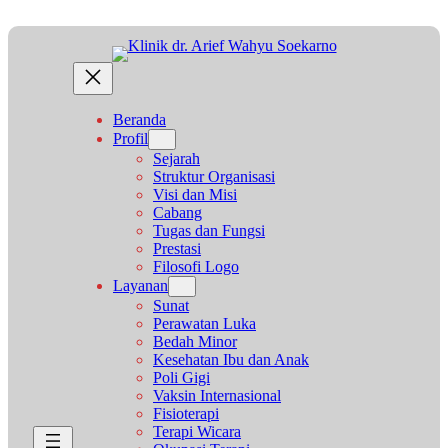
Lewati
ke
konten
Beranda
Profil
Sejarah
Struktur Organisasi
Visi dan Misi
Cabang
Tugas dan Fungsi
Prestasi
Filosofi Logo
Layanan
Sunat
Perawatan Luka
Bedah Minor
Kesehatan Ibu dan Anak
Poli Gigi
Vaksin Internasional
Fisioterapi
Terapi Wicara