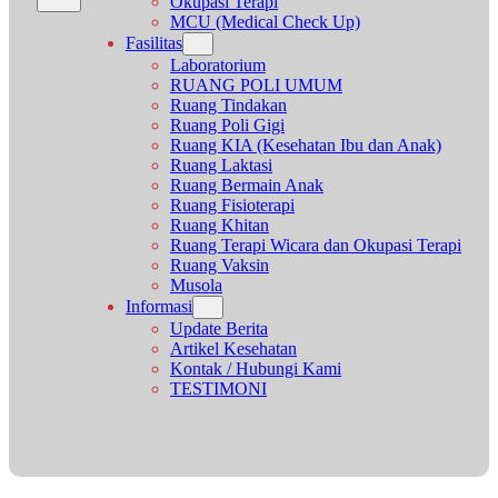
Okupasi Terapi
MCU (Medical Check Up)
Fasilitas
Laboratorium
RUANG POLI UMUM
Ruang Tindakan
Ruang Poli Gigi
Ruang KIA (Kesehatan Ibu dan Anak)
Ruang Laktasi
Ruang Bermain Anak
Ruang Fisioterapi
Ruang Khitan
Ruang Terapi Wicara dan Okupasi Terapi
Ruang Vaksin
Musola
Informasi
Update Berita
Artikel Kesehatan
Kontak / Hubungi Kami
TESTIMONI