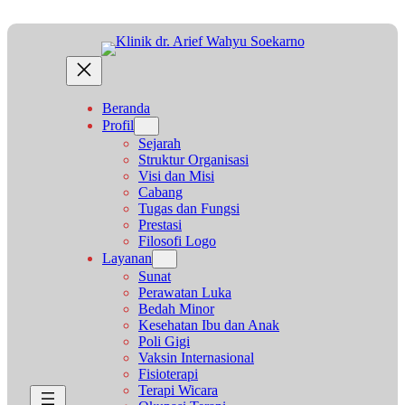
Lewati
ke
konten
Beranda
Profil
Sejarah
Struktur Organisasi
Visi dan Misi
Cabang
Tugas dan Fungsi
Prestasi
Filosofi Logo
Layanan
Sunat
Perawatan Luka
Bedah Minor
Kesehatan Ibu dan Anak
Poli Gigi
Vaksin Internasional
Fisioterapi
Terapi Wicara