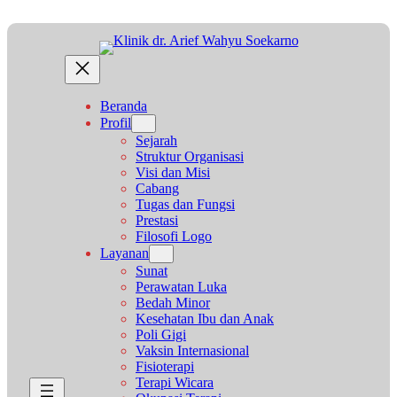
Lewati
ke
konten
Beranda
Profil
Sejarah
Struktur Organisasi
Visi dan Misi
Cabang
Tugas dan Fungsi
Prestasi
Filosofi Logo
Layanan
Sunat
Perawatan Luka
Bedah Minor
Kesehatan Ibu dan Anak
Poli Gigi
Vaksin Internasional
Fisioterapi
Terapi Wicara