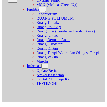
Okupasi Terapi
MCU (Medical Check Up)
Fasilitas
Laboratorium
RUANG POLI UMUM
Ruang Tindakan
Ruang Poli Gigi
Ruang KIA (Kesehatan Ibu dan Anak)
Ruang Laktasi
Ruang Bermain Anak
Ruang Fisioterapi
Ruang Khitan
Ruang Terapi Wicara dan Okupasi Terapi
Ruang Vaksin
Musola
Informasi
Update Berita
Artikel Kesehatan
Kontak / Hubungi Kami
TESTIMONI