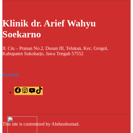
Klinik dr. Arief Wahyu
Soekarno
Jl. Ciu – Pranan No.2, Dusun III, Telukan, Kec. Grogol,
Kabupaten Sukoharjo, Jawa Tengah 57552
Kontak
F
I
Y
T
a
n
o
i
c
s
u
k
e
t
T
T
b
a
u
o
o
g
b
k
o
r
e
This site is customized by Abdusshomad.
k
a
m