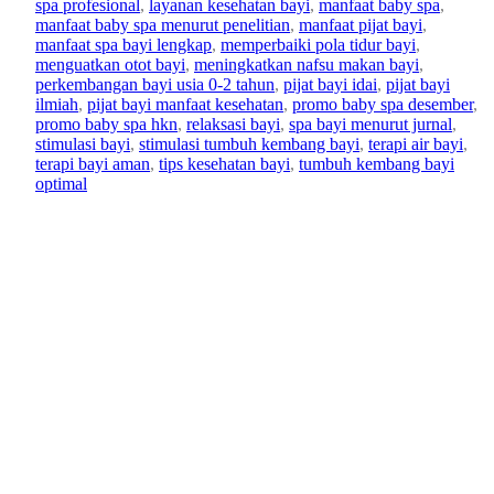
e
spa profesional
, 
layanan kesehatan bayi
, 
manfaat baby spa
, 
d
m
manfaat baby spa menurut penelitian
, 
manfaat pijat bayi
, 
m
b
manfaat spa bayi lengkap
, 
memperbaiki pola tidur bayi
, 
in
er
menguatkan otot bayi
, 
meningkatkan nafsu makan bayi
, 
2
perkembangan bayi usia 0-2 tahun
, 
pijat bayi idai
, 
pijat bayi
0
ilmiah
, 
pijat bayi manfaat kesehatan
, 
promo baby spa desember
, 
2
promo baby spa hkn
, 
relaksasi bayi
, 
spa bayi menurut jurnal
, 
5
stimulasi bayi
, 
stimulasi tumbuh kembang bayi
, 
terapi air bayi
, 
terapi bayi aman
, 
tips kesehatan bayi
, 
tumbuh kembang bayi
optimal