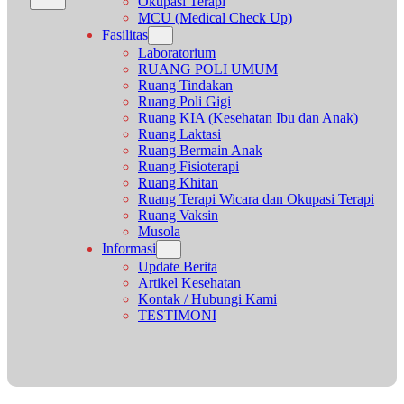
Okupasi Terapi
MCU (Medical Check Up)
Fasilitas
Laboratorium
RUANG POLI UMUM
Ruang Tindakan
Ruang Poli Gigi
Ruang KIA (Kesehatan Ibu dan Anak)
Ruang Laktasi
Ruang Bermain Anak
Ruang Fisioterapi
Ruang Khitan
Ruang Terapi Wicara dan Okupasi Terapi
Ruang Vaksin
Musola
Informasi
Update Berita
Artikel Kesehatan
Kontak / Hubungi Kami
TESTIMONI