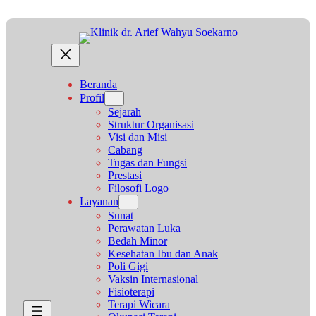
Beranda
Profil
Sejarah
Struktur Organisasi
Visi dan Misi
Cabang
Tugas dan Fungsi
Prestasi
Filosofi Logo
Layanan
Sunat
Perawatan Luka
Bedah Minor
Kesehatan Ibu dan Anak
Poli Gigi
Vaksin Internasional
Fisioterapi
Terapi Wicara