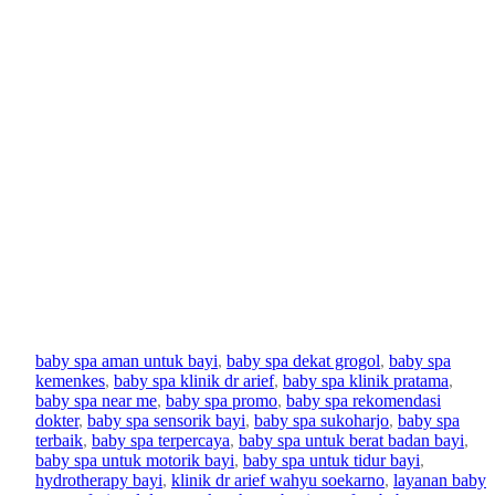
Manfaat Baby Spa:
Perspektif Ilmiah &
Rekomendasi Kesehatan
baby spa aman untuk bayi
, 
baby spa dekat grogol
, 
baby spa
kemenkes
, 
baby spa klinik dr arief
, 
baby spa klinik pratama
, 
2
baby spa near me
, 
baby spa promo
, 
baby spa rekomendasi
0
dokter
, 
baby spa sensorik bayi
, 
baby spa sukoharjo
, 
baby spa
N
terbaik
, 
baby spa terpercaya
, 
baby spa untuk berat badan bayi
, 
o
baby spa untuk motorik bayi
, 
baby spa untuk tidur bayi
, 
v
hydrotherapy bayi
, 
klinik dr arief wahyu soekarno
, 
layanan baby
a