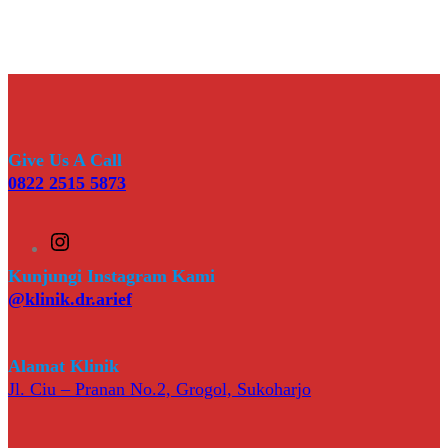
Give Us A Call
0822 2515 5873
I
n
s
Kunjungi Instagram Kami
t
@klinik.dr.arief
a
g
r
a
Alamat Klinik
m
Jl. Ciu – Pranan No.2, Grogol, Sukoharjo