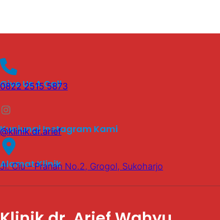
Give Us A Call
0822 2515 5873
Instagram
Kunjungi Instagram Kami
@klinik.dr.arief
Alamat Klinik
Jl. Ciu – Pranan No.2, Grogol, Sukoharjo
Klinik dr. Arief Wahyu