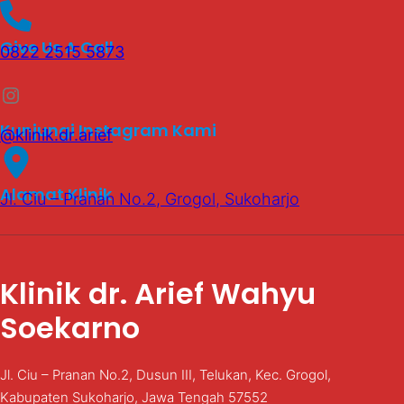
Give Us A Call
0822 2515 5873
Instagram
Kunjungi Instagram Kami
@klinik.dr.arief
Alamat Klinik
Jl. Ciu – Pranan No.2, Grogol, Sukoharjo
Klinik dr. Arief Wahyu
Soekarno
Jl. Ciu – Pranan No.2, Dusun III, Telukan, Kec. Grogol,
Kabupaten Sukoharjo, Jawa Tengah 57552