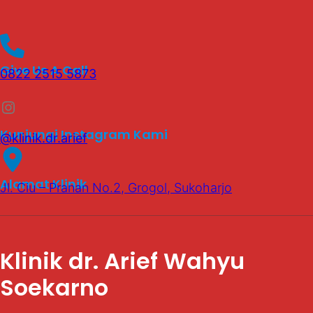
Give Us A Call
0822 2515 5873
Instagram
Kunjungi Instagram Kami
@klinik.dr.arief
Alamat Klinik
Jl. Ciu – Pranan No.2, Grogol, Sukoharjo
Klinik dr. Arief Wahyu
Soekarno