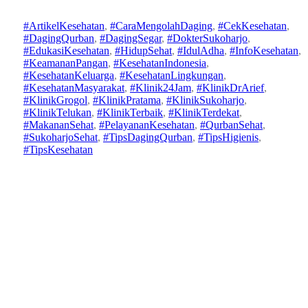
#ArtikelKesehatan
, 
#CaraMengolahDaging
, 
#CekKesehatan
, 
#DagingQurban
, 
#DagingSegar
, 
#DokterSukoharjo
, 
2
#EdukasiKesehatan
, 
#HidupSehat
, 
#IdulAdha
, 
#InfoKesehatan
, 
8
#KeamananPangan
, 
#KesehatanIndonesia
, 
a
M
#KesehatanKeluarga
, 
#KesehatanLingkungan
, 
d
ei
#KesehatanMasyarakat
, 
#Klinik24Jam
, 
#KlinikDrArief
, 
m
2
#KlinikGrogol
, 
#KlinikPratama
, 
#KlinikSukoharjo
, 
in
0
#KlinikTelukan
, 
#KlinikTerbaik
, 
#KlinikTerdekat
, 
2
#MakananSehat
, 
#PelayananKesehatan
, 
#QurbanSehat
, 
6
#SukoharjoSehat
, 
#TipsDagingQurban
, 
#TipsHigienis
, 
#TipsKesehatan