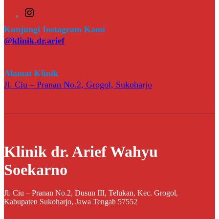
I
n
s
Kunjungi Instagram Kami
t
@klinik.dr.arief
a
g
r
a
Alamat Klinik
m
Jl. Ciu – Pranan No.2, Grogol, Sukoharjo
Klinik dr. Arief Wahyu
Soekarno
Jl. Ciu – Pranan No.2, Dusun III, Telukan, Kec. Grogol,
Kabupaten Sukoharjo, Jawa Tengah 57552