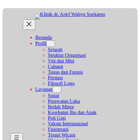
Beranda
Profil
Sejarah
Struktur Organisasi
Visi dan Misi
Cabang
Tugas dan Fungsi
Prestasi
Filosofi Logo
Layanan
Sunat
Perawatan Luka
Bedah Minor
Kesehatan Ibu dan Anak
Poli Gigi
Vaksin Internasional
Fisioterapi
Terapi Wicara