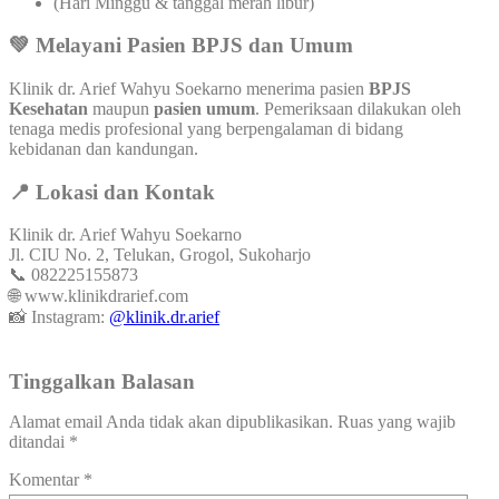
(Hari Minggu & tanggal merah libur)
💚 Melayani Pasien BPJS dan Umum
Klinik dr. Arief Wahyu Soekarno menerima pasien
BPJS
Kesehatan
maupun
pasien umum
. Pemeriksaan dilakukan oleh
tenaga medis profesional yang berpengalaman di bidang
kebidanan dan kandungan.
📍 Lokasi dan Kontak
Klinik dr. Arief Wahyu Soekarno
Jl. CIU No. 2, Telukan, Grogol, Sukoharjo
📞 082225155873
🌐
www.klinikdrarief.com
📸 Instagram:
@klinik.dr.arief
Tinggalkan Balasan
Alamat email Anda tidak akan dipublikasikan.
Ruas yang wajib
ditandai
*
Komentar
*