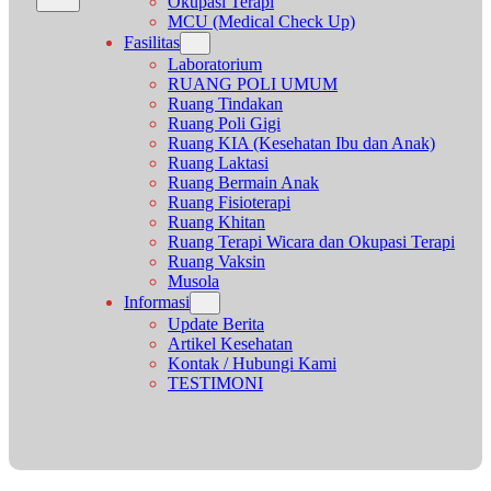
Okupasi Terapi
MCU (Medical Check Up)
Fasilitas
Laboratorium
RUANG POLI UMUM
Ruang Tindakan
Ruang Poli Gigi
Ruang KIA (Kesehatan Ibu dan Anak)
Ruang Laktasi
Ruang Bermain Anak
Ruang Fisioterapi
Ruang Khitan
Ruang Terapi Wicara dan Okupasi Terapi
Ruang Vaksin
Musola
Informasi
Update Berita
Artikel Kesehatan
Kontak / Hubungi Kami
TESTIMONI