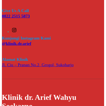
Give Us A Call
0822 2515 5873
I
n
s
Kunjungi Instagram Kami
t
@klinik.dr.arief
a
g
r
a
Alamat Klinik
m
Jl. Ciu – Pranan No.2, Grogol, Sukoharjo
Klinik dr. Arief Wahyu