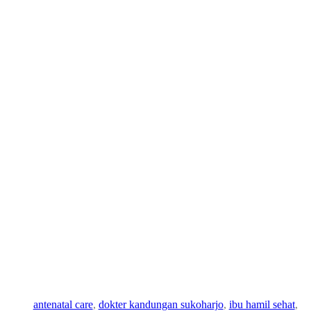
Pemeriksaan Kehamilan
(ANC) di Klinik dr. Arief
Wahyu Soekarno:
Pentingnya Kontrol Rutin
untuk Kehamilan Sehat
30
a
Okt
antenatal care
, 
dokter kandungan sukoharjo
, 
ibu hamil sehat
, 