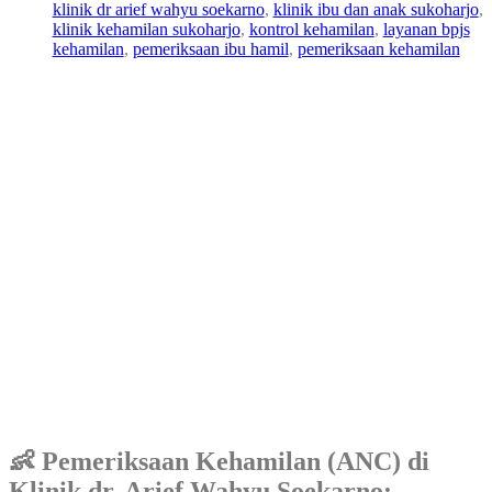
d
obe
klinik dr arief wahyu soekarno
, 
klinik ibu dan anak sukoharjo
, 
m
r
klinik kehamilan sukoharjo
, 
kontrol kehamilan
, 
layanan bpjs
in
202
kehamilan
, 
pemeriksaan ibu hamil
, 
pemeriksaan kehamilan
5
👶 Pemeriksaan Kehamilan (ANC) di
Klinik dr. Arief Wahyu Soekarno: