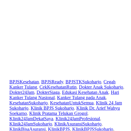
Kanker tulang atau
osteosarkoma
BPJSKesehatan
, 
BPJSReady
, 
BPJSTKSukoharjo
, 
Cegah
Kanker Tulang
, 
CekKesehatanRutin
, 
Dokter Anak Sukoharjo
, 
Dokter24Jam
, 
DokterSiaga
, 
Edukasi Kesehatan Anak
, 
Hari
Kanker Tulang Nasional
, 
Kanker Tulang pada Anak
, 
KesehatanSukoharjo
, 
KesehatanUntukSemua
, 
Klinik 24 Jam
Sukoharjo
, 
Klinik BPJS Sukoharjo
, 
Klinik Dr. Arief Wahyu
1
Soekarno
, 
Klinik Pratama Telukan Grogol
, 
1
Klinik24JamDekatSaya
, 
Klinik24JamProfesional
, 
A
Klinik24JamSukoharjo
, 
KlinikAsuransiSukoharjo
, 
a
p
KlinikBisaAsuransi
, 
KlinikBPJS
, 
KlinikBPJSSukoharjo
, 