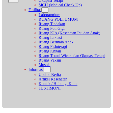
Okupasi Terapi
MCU (Medical Check Up)
Fasilitas
Laboratorium
RUANG POLI UMUM
Ruang Tindakan
Ruang Poli Gigi
Ruang KIA (Kesehatan Ibu dan Anak)
Ruang Laktasi
Ruang Bermain Anak
Ruang Fisioterapi
Ruang Khitan
Ruang Terapi Wicara dan Okupasi Terapi
Ruang Vaksin
Musola
Informasi
Update Berita
Artikel Kesehatan
Kontak / Hubungi Kami
TESTIMONI