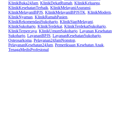
d
ri
KlinikBuka24Jam
, 
KlinikDekatRumah
, 
KlinikKeluarga
, 
m
l
KlinikKesehatanTerbaik
, 
KlinikMelayaniAsuransi
, 
in
2
KlinikMelayaniBPJS
, 
KlinikMelayaniBPJSTK
, 
KlinikModern
, 
0
KlinikNyaman
, 
KlinikRamahPasien
, 
2
KlinikRekomendasiSukoharjo
, 
KlinikSiapMelayani
, 
5
KlinikSukoharjo
, 
KlinikTerdekat
, 
KlinikTerdekatSukoharjo
, 
KlinikTerpercaya
, 
KlinikUmumSukoharjo
, 
Layanan Kesehatan
Sukoharjo
, 
LayananBPJS
, 
LayananKesehatanSukoharjo
, 
Osteosarkoma
, 
Pelayanan24JamNonstop
, 
PelayananKesehatan24Jam
, 
Pemeriksaan Kesehatan Anak
, 
TenagaMedisProfesional