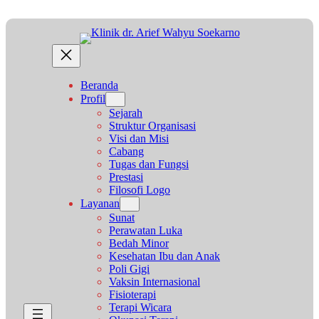
Beranda
Profil
Sejarah
Struktur Organisasi
Visi dan Misi
Cabang
Tugas dan Fungsi
Prestasi
Filosofi Logo
Layanan
Sunat
Perawatan Luka
Bedah Minor
Kesehatan Ibu dan Anak
Poli Gigi
Vaksin Internasional
Fisioterapi
Terapi Wicara