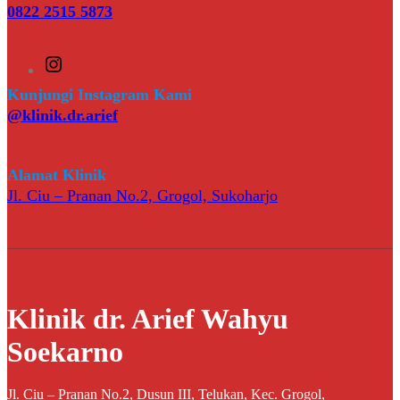
0822 2515 5873
I
n
s
Kunjungi Instagram Kami
t
@klinik.dr.arief
a
g
r
a
Alamat Klinik
m
Jl. Ciu – Pranan No.2, Grogol, Sukoharjo
Klinik dr. Arief Wahyu
Soekarno
Jl. Ciu – Pranan No.2, Dusun III, Telukan, Kec. Grogol,