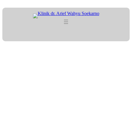
Lewati
ke
konten
Tag:
BPJSReady