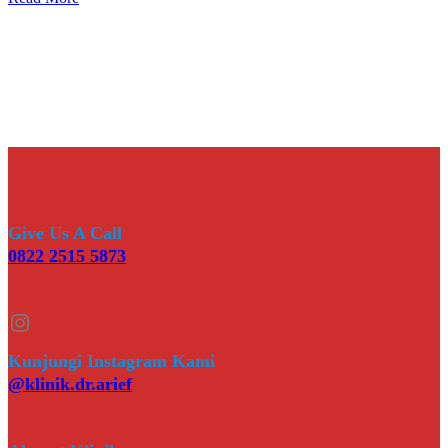
Give Us A Call
0822 2515 5873
Instagram
Kunjungi Instagram Kami
@klinik.dr.arief