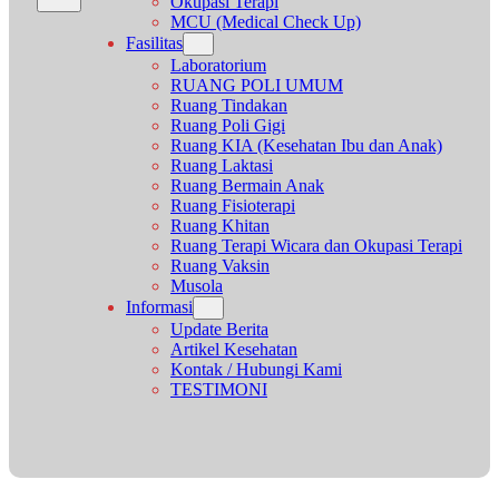
Okupasi Terapi
MCU (Medical Check Up)
Fasilitas
Laboratorium
RUANG POLI UMUM
Ruang Tindakan
Ruang Poli Gigi
Ruang KIA (Kesehatan Ibu dan Anak)
Ruang Laktasi
Ruang Bermain Anak
Ruang Fisioterapi
Ruang Khitan
Ruang Terapi Wicara dan Okupasi Terapi
Ruang Vaksin
Musola
Informasi
Update Berita
Artikel Kesehatan
Kontak / Hubungi Kami
TESTIMONI