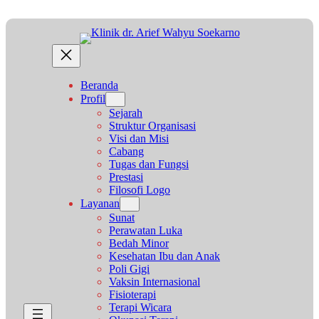
Lewati
ke
konten
Beranda
Profil
Sejarah
Struktur Organisasi
Visi dan Misi
Cabang
Tugas dan Fungsi
Prestasi
Filosofi Logo
Layanan
Sunat
Perawatan Luka
Bedah Minor
Kesehatan Ibu dan Anak
Poli Gigi
Vaksin Internasional
Fisioterapi
Terapi Wicara