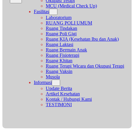
Okupasi Terapi
MCU (Medical Check Up)
Fasilitas
Laboratorium
RUANG POLI UMUM
Ruang Tindakan
Ruang Poli Gigi
Ruang KIA (Kesehatan Ibu dan Anak)
Ruang Laktasi
Ruang Bermain Anak
Ruang Fisioterapi
Ruang Khitan
Ruang Terapi Wicara dan Okupasi Terapi
Ruang Vaksin
Musola
Informasi
Update Berita
Artikel Kesehatan
Kontak / Hubungi Kami
TESTIMONI