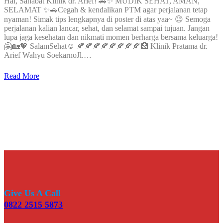
Hai, Sahabat Klinik dr. Arief! 🚗✨ MUDIK SEHAT, AMAN,
SELAMAT ✨🚗Cegah & kendalikan PTM agar perjalanan tetap
nyaman! Simak tips lengkapnya di poster di atas yaa~ 😉 Semoga
perjalanan kalian lancar, sehat, dan selamat sampai tujuan. Jangan
lupa jaga kesehatan dan nikmati momen berharga bersama keluarga!
🤗🏡💖 SalamSehat☺️ 🍂🍂🍂🍂🍂🍂🍂🍂🏥 Klinik Pratama dr.
Arief Wahyu SoekarnoJl.…
Read More
Give Us A Call
0822 2515 5873