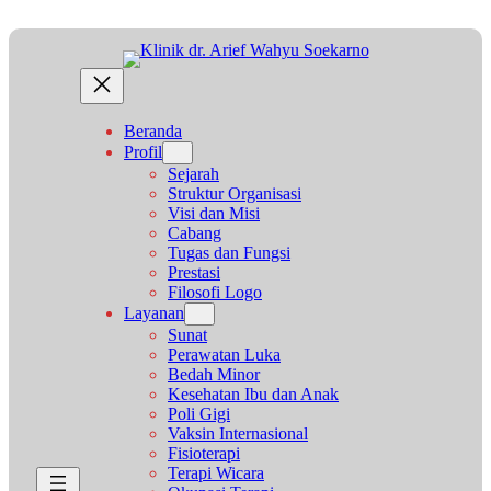
Lewati
ke
konten
Beranda
Profil
Sejarah
Struktur Organisasi
Visi dan Misi
Cabang
Tugas dan Fungsi
Prestasi
Filosofi Logo
Layanan
Sunat
Perawatan Luka
Bedah Minor
Kesehatan Ibu dan Anak
Poli Gigi
Vaksin Internasional
Fisioterapi
Terapi Wicara