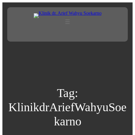
Lewati
ke
konten
Tag:
KlinikdrAriefWahyuSoe
karno