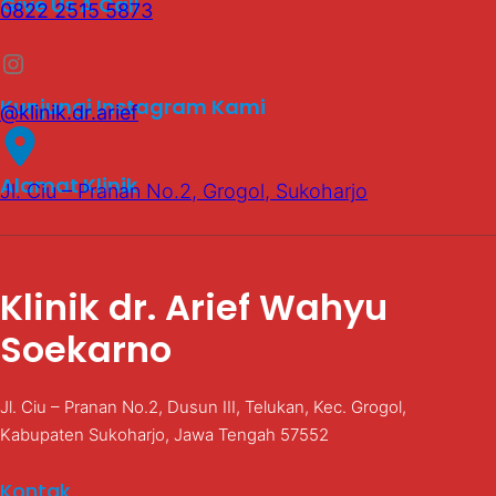
Give Us A Call
0822 2515 5873
Instagram
Kunjungi Instagram Kami
@klinik.dr.arief
Alamat Klinik
Jl. Ciu – Pranan No.2, Grogol, Sukoharjo
Klinik dr. Arief Wahyu
Soekarno
Jl. Ciu – Pranan No.2, Dusun III, Telukan, Kec. Grogol,
Kabupaten Sukoharjo, Jawa Tengah 57552
Kontak