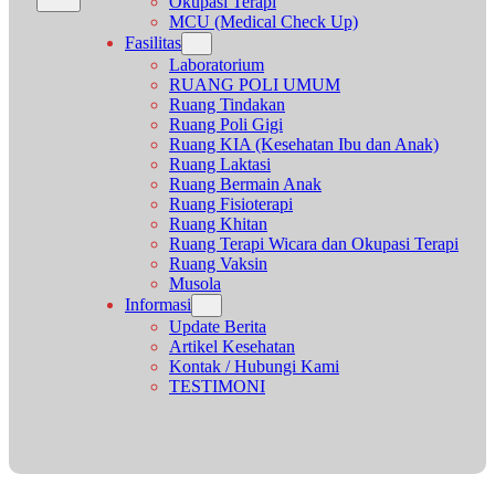
Okupasi Terapi
MCU (Medical Check Up)
Fasilitas
Laboratorium
RUANG POLI UMUM
Ruang Tindakan
Ruang Poli Gigi
Ruang KIA (Kesehatan Ibu dan Anak)
Ruang Laktasi
Ruang Bermain Anak
Ruang Fisioterapi
Ruang Khitan
Ruang Terapi Wicara dan Okupasi Terapi
Ruang Vaksin
Musola
Informasi
Update Berita
Artikel Kesehatan
Kontak / Hubungi Kami
TESTIMONI