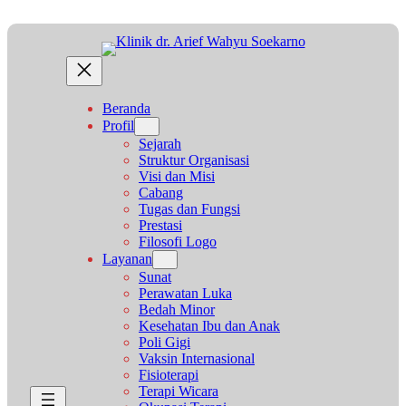
Lewati
ke
konten
Beranda
Profil
Sejarah
Struktur Organisasi
Visi dan Misi
Cabang
Tugas dan Fungsi
Prestasi
Filosofi Logo
Layanan
Sunat
Perawatan Luka
Bedah Minor
Kesehatan Ibu dan Anak
Poli Gigi
Vaksin Internasional
Fisioterapi
Terapi Wicara