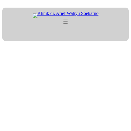
Lewati
ke
konten
Tag:
JagaJantungSehat