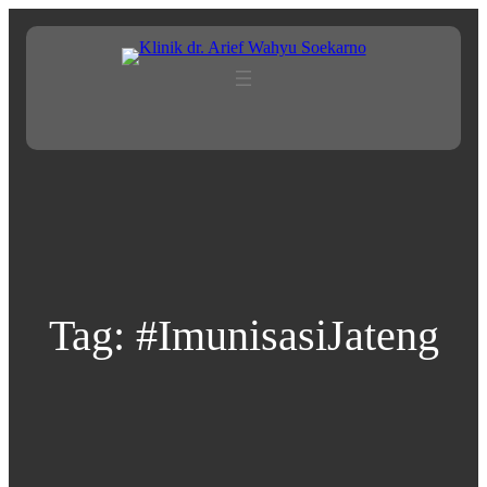
Lewati
ke
konten
Tag:
#ImunisasiJateng