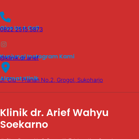
Give Us A Call
0822 2515 5873
Instagram
Kunjungi Instagram Kami
@klinik.dr.arief
Alamat Klinik
Jl. Ciu – Pranan No.2, Grogol, Sukoharjo
Klinik dr. Arief Wahyu
Soekarno