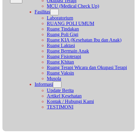
Okupasi Terapi
MCU (Medical Check Up)
Fasilitas
Laboratorium
RUANG POLI UMUM
Ruang Tindakan
Ruang Poli Gigi
Ruang KIA (Kesehatan Ibu dan Anak)
Ruang Laktasi
Ruang Bermain Anak
Ruang Fisioterapi
Ruang Khitan
Ruang Terapi Wicara dan Okupasi Terapi
Ruang Vaksin
Musola
Informasi
Update Berita
Artikel Kesehatan
Kontak / Hubungi Kami
TESTIMONI