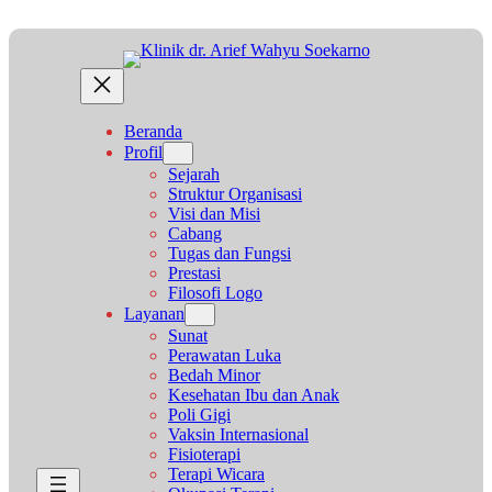
Lewati
ke
konten
Beranda
Profil
Sejarah
Struktur Organisasi
Visi dan Misi
Cabang
Tugas dan Fungsi
Prestasi
Filosofi Logo
Layanan
Sunat
Perawatan Luka
Bedah Minor
Kesehatan Ibu dan Anak
Poli Gigi
Vaksin Internasional
Fisioterapi
Terapi Wicara