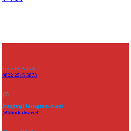
Give Us A Call
0822 2515 5873
Instagram
Kunjungi Instagram Kami
@klinik.dr.arief