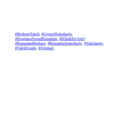
Wujud Kepedulian di
Bulan Ramadan
a
16
#BerbagiTakjil
, 
#GrogolSukoharjo
, 
d
Mare
#KegiatanSosialRamadan
, 
#KlinikDrArief
, 
m
t
#RamadanBerbagi
, 
#RamadanSukoharjo
, 
#Sukoharjo
, 
in
2026
#TakjilGratis
, 
#Telukan