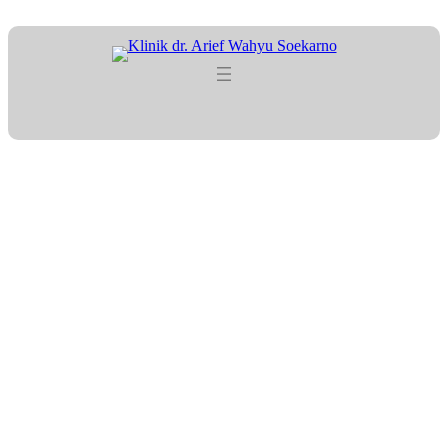
Berbagi Takjil #3 di
Sekitar Klinik Pratama dr.
Arief Wahyu Soekarno,