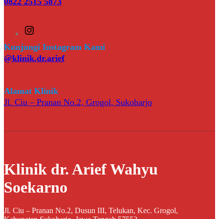
0822 2515 5873
I
n
s
Kunjungi Instagram Kami
t
@klinik.dr.arief
a
g
r
a
Alamat Klinik
m
Jl. Ciu – Pranan No.2, Grogol, Sukoharjo
Klinik dr. Arief Wahyu
Soekarno
Jl. Ciu – Pranan No.2, Dusun III, Telukan, Kec. Grogol,