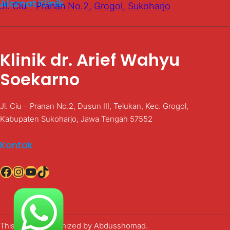
Alamat Klinik
Jl. Ciu – Pranan No.2, Grogol, Sukoharjo
Klinik dr. Arief Wahyu
Soekarno
Jl. Ciu – Pranan No.2, Dusun III, Telukan, Kec. Grogol,
Kabupaten Sukoharjo, Jawa Tengah 57552
Kontak
Facebook
Instagram
YouTube
TikTok
This site is customized by Abdusshomad.