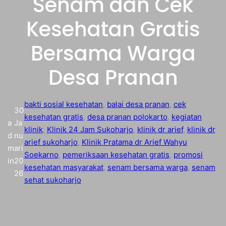
Senam dan Cek
Kesehatan Gratis
Bersama Warga
Desa Pranan
bakti sosial kesehatan
, 
balai desa pranan
, 
cek
30
kesehatan gratis
, 
desa pranan polokarto
, 
kegiatan
a
Ja
klinik
, 
Klinik 24 Jam Sukoharjo
, 
klinik dr arief
, 
klinik dr
d
nu
arief sukoharjo
, 
Klinik Pratama dr Arief Wahyu
m
ari
Soekarno
, 
pemeriksaan kesehatan gratis
, 
promosi
in
20
kesehatan masyarakat
, 
senam bersama warga
, 
senam
26
sehat sukoharjo