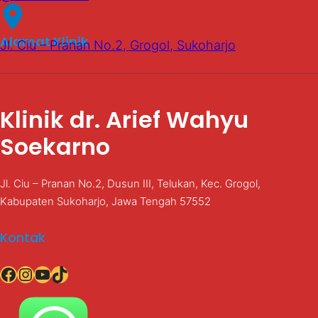
Alamat Klinik
Jl. Ciu – Pranan No.2, Grogol, Sukoharjo
Klinik dr. Arief Wahyu
Soekarno
Jl. Ciu – Pranan No.2, Dusun III, Telukan, Kec. Grogol,
Kabupaten Sukoharjo, Jawa Tengah 57552
Kontak
Facebook
Instagram
YouTube
TikTok