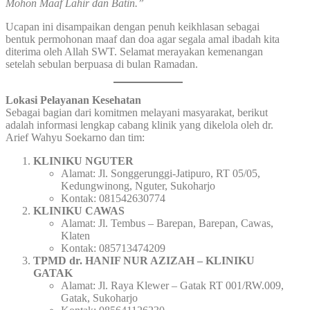
Mohon Maaf Lahir dan Batin.”
Ucapan ini disampaikan dengan penuh keikhlasan sebagai
bentuk permohonan maaf dan doa agar segala amal ibadah kita
diterima oleh Allah SWT. Selamat merayakan kemenangan
setelah sebulan berpuasa di bulan Ramadan.
Lokasi Pelayanan Kesehatan
Sebagai bagian dari komitmen melayani masyarakat, berikut
adalah informasi lengkap cabang klinik yang dikelola oleh dr.
Arief Wahyu Soekarno dan tim:
KLINIKU NGUTER
Alamat: Jl. Songgerunggi-Jatipuro, RT 05/05,
Kedungwinong, Nguter, Sukoharjo
Kontak: 081542630774
KLINIKU CAWAS
Alamat: Jl. Tembus – Barepan, Barepan, Cawas,
Klaten
Kontak: 085713474209
TPMD dr. HANIF NUR AZIZAH – KLINIKU
GATAK
Alamat: Jl. Raya Klewer – Gatak RT 001/RW.009,
Gatak, Sukoharjo