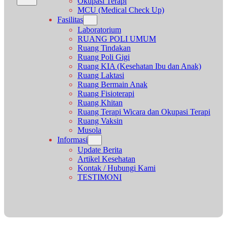
Okupasi Terapi
MCU (Medical Check Up)
Fasilitas
Laboratorium
RUANG POLI UMUM
Ruang Tindakan
Ruang Poli Gigi
Ruang KIA (Kesehatan Ibu dan Anak)
Ruang Laktasi
Ruang Bermain Anak
Ruang Fisioterapi
Ruang Khitan
Ruang Terapi Wicara dan Okupasi Terapi
Ruang Vaksin
Musola
Informasi
Update Berita
Artikel Kesehatan
Kontak / Hubungi Kami
TESTIMONI