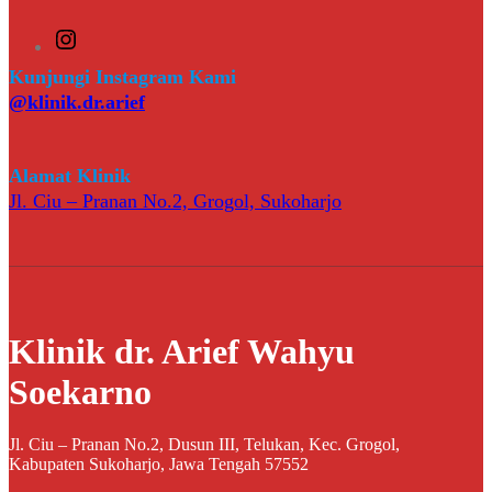
I
n
s
Kunjungi Instagram Kami
t
@klinik.dr.arief
a
g
r
a
Alamat Klinik
m
Jl. Ciu – Pranan No.2, Grogol, Sukoharjo
Klinik dr. Arief Wahyu
Soekarno
Jl. Ciu – Pranan No.2, Dusun III, Telukan, Kec. Grogol,
Kabupaten Sukoharjo, Jawa Tengah 57552