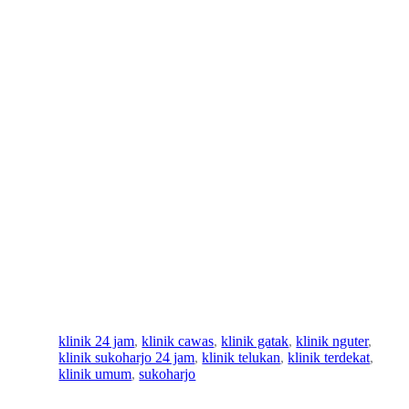
Selamat Hari Raya Idul
Fitri 1446 H dari Klinik
Pratama dr. Arief Wahyu
Soekarno
ad
10
klinik 24 jam
, 
klinik cawas
, 
klinik gatak
, 
klinik nguter
, 
mi
April
klinik sukoharjo 24 jam
, 
klinik telukan
, 
klinik terdekat
, 
n
2025
klinik umum
, 
sukoharjo