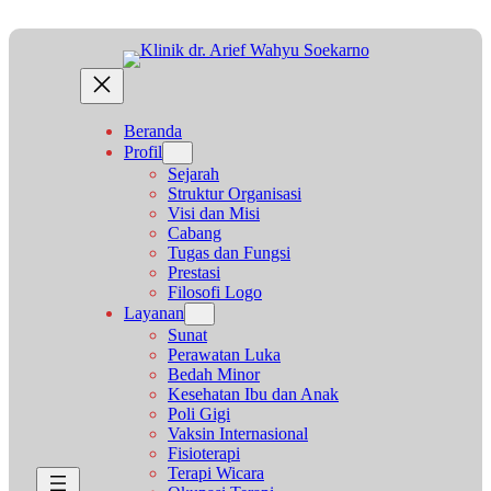
Beranda
Profil
Sejarah
Struktur Organisasi
Visi dan Misi
Cabang
Tugas dan Fungsi
Prestasi
Filosofi Logo
Layanan
Sunat
Perawatan Luka
Bedah Minor
Kesehatan Ibu dan Anak
Poli Gigi
Vaksin Internasional
Fisioterapi
Terapi Wicara