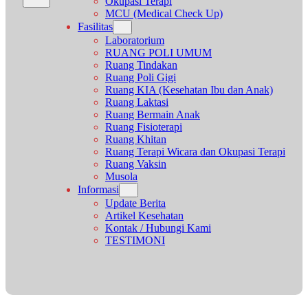
Okupasi Terapi
MCU (Medical Check Up)
Fasilitas
Laboratorium
RUANG POLI UMUM
Ruang Tindakan
Ruang Poli Gigi
Ruang KIA (Kesehatan Ibu dan Anak)
Ruang Laktasi
Ruang Bermain Anak
Ruang Fisioterapi
Ruang Khitan
Ruang Terapi Wicara dan Okupasi Terapi
Ruang Vaksin
Musola
Informasi
Update Berita
Artikel Kesehatan
Kontak / Hubungi Kami
TESTIMONI