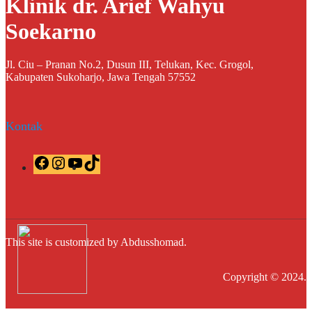
Klinik dr. Arief Wahyu
Soekarno
Jl. Ciu – Pranan No.2, Dusun III, Telukan, Kec. Grogol,
Kabupaten Sukoharjo, Jawa Tengah 57552
Kontak
F
I
Y
T
a
n
o
i
c
s
u
k
e
t
T
T
b
a
u
o
o
g
b
k
o
r
e
This site is customized by Abdusshomad.
k
a
m
Copyright © 2024.