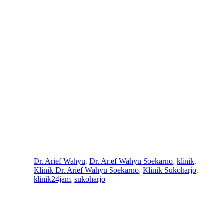
Osteoporosis: Penyakit
Tulang yang Diam-Diam
Mengancam
ad
13
Dr. Arief Wahyu
, 
Dr. Arief Wahyu Soekarno
, 
klinik
, 
mi
Maret
Klinik Dr. Arief Wahyu Soekarno
, 
Klinik Sukoharjo
, 
n
2025
klinik24jam
, 
sukoharjo