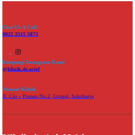
Give Us A Call
0822 2515 5873
I
n
s
Kunjungi Instagram Kami
t
@klinik.dr.arief
a
g
r
a
Alamat Klinik
m
Jl. Ciu – Pranan No.2, Grogol, Sukoharjo