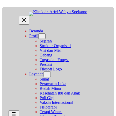
Beranda
Profil
Sejarah
Struktur Organisasi
Visi dan Misi
Cabang
Tugas dan Fungsi
Prestasi
Filosofi Logo
Layanan
Sunat
Perawatan Luka
Bedah Minor
Kesehatan Ibu dan Anak
Poli Gigi
Vaksin Internasional
Fisioterapi
Terapi Wicara