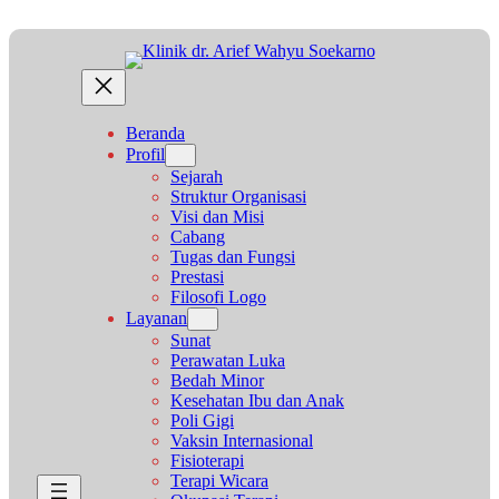
Lewati
ke
konten
Beranda
Profil
Sejarah
Struktur Organisasi
Visi dan Misi
Cabang
Tugas dan Fungsi
Prestasi
Filosofi Logo
Layanan
Sunat
Perawatan Luka
Bedah Minor
Kesehatan Ibu dan Anak
Poli Gigi
Vaksin Internasional
Fisioterapi
Terapi Wicara