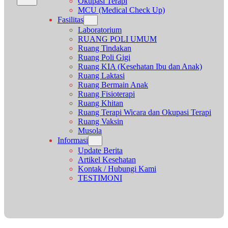
Okupasi Terapi
MCU (Medical Check Up)
Fasilitas
Laboratorium
RUANG POLI UMUM
Ruang Tindakan
Ruang Poli Gigi
Ruang KIA (Kesehatan Ibu dan Anak)
Ruang Laktasi
Ruang Bermain Anak
Ruang Fisioterapi
Ruang Khitan
Ruang Terapi Wicara dan Okupasi Terapi
Ruang Vaksin
Musola
Informasi
Update Berita
Artikel Kesehatan
Kontak / Hubungi Kami
TESTIMONI