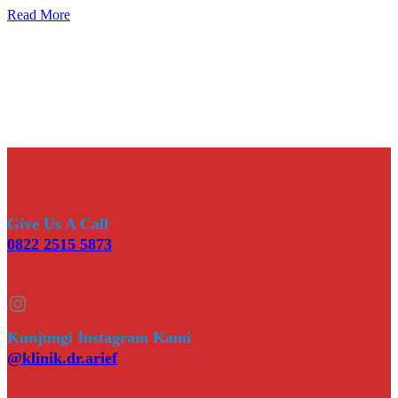
Read More
Give Us A Call
0822 2515 5873
Instagram
Kunjungi Instagram Kami
@klinik.dr.arief