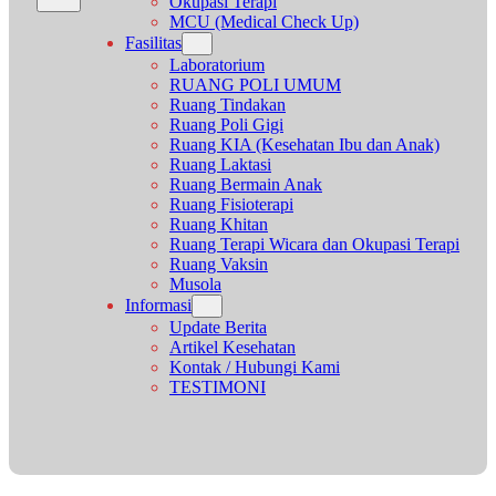
Okupasi Terapi
MCU (Medical Check Up)
Fasilitas
Laboratorium
RUANG POLI UMUM
Ruang Tindakan
Ruang Poli Gigi
Ruang KIA (Kesehatan Ibu dan Anak)
Ruang Laktasi
Ruang Bermain Anak
Ruang Fisioterapi
Ruang Khitan
Ruang Terapi Wicara dan Okupasi Terapi
Ruang Vaksin
Musola
Informasi
Update Berita
Artikel Kesehatan
Kontak / Hubungi Kami
TESTIMONI