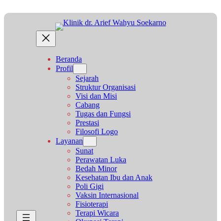
Lewati
ke
konten
Beranda
Profil
Sejarah
Struktur Organisasi
Visi dan Misi
Cabang
Tugas dan Fungsi
Prestasi
Filosofi Logo
Layanan
Sunat
Perawatan Luka
Bedah Minor
Kesehatan Ibu dan Anak
Poli Gigi
Vaksin Internasional
Fisioterapi
Terapi Wicara