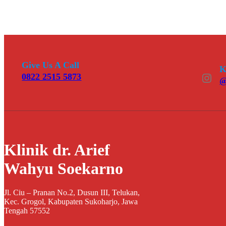
Give Us A Call
K
Instagram
0822 2515 5873
@
Klinik dr. Arief
Wahyu Soekarno
Jl. Ciu – Pranan No.2, Dusun III, Telukan,
Kec. Grogol, Kabupaten Sukoharjo, Jawa
Tengah 57552