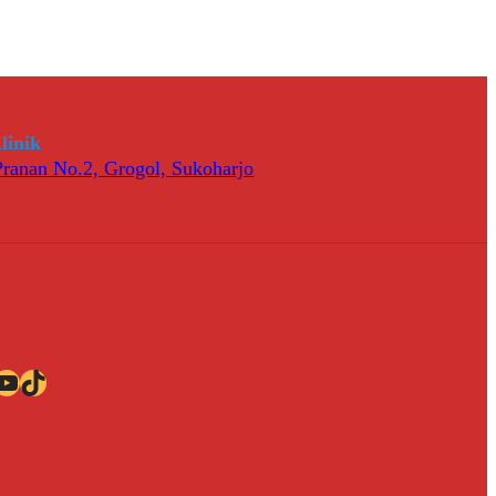
linik
 Pranan No.2, Grogol, Sukoharjo
ube
TikTok