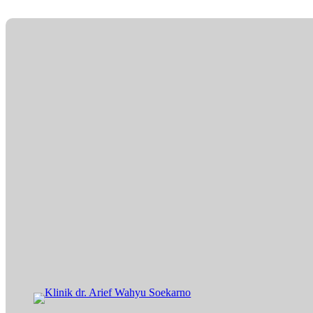
Lewati
ke
konten