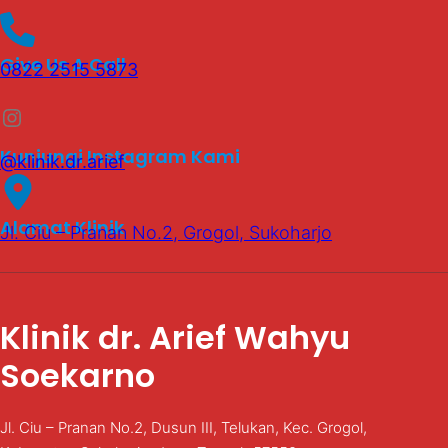
Give Us A Call
0822 2515 5873
Instagram
Kunjungi Instagram Kami
@klinik.dr.arief
Alamat Klinik
Jl. Ciu – Pranan No.2, Grogol, Sukoharjo
Klinik dr. Arief Wahyu
Soekarno
Jl. Ciu – Pranan No.2, Dusun III, Telukan, Kec. Grogol,