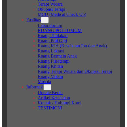
Terapi Wicara
Okupasi Terapi
MCU (Medical Check Up)
Fasilitas
Laboratorium
RUANG POLI UMUM
Ruang Tindakan
Ruang Poli Gigi
Ruang KIA (Kesehatan Ibu dan Anak)
Ruang Laktasi
Ruang Bermain Anak
Ruang Fisioterapi
Ruang Khitan
Ruang Terapi Wicara dan Okupasi Terapi
Ruang Vaksin
Musola
Informasi
Update Berita
Artikel Kesehatan
Kontak / Hubungi Kami
TESTIMONI