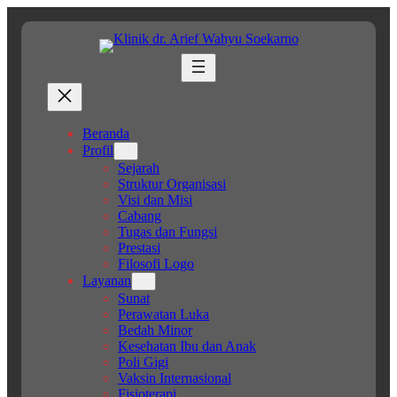
Lewati
ke
konten
Beranda
Profil
Sejarah
Struktur Organisasi
Visi dan Misi
Cabang
Tugas dan Fungsi
Prestasi
Filosofi Logo
Layanan
Sunat
Perawatan Luka
Bedah Minor
Kesehatan Ibu dan Anak
Poli Gigi
Vaksin Internasional
Fisioterapi