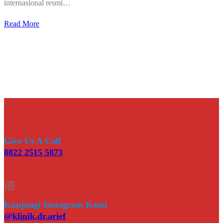
internasional resmi…
Read More
Give Us A Call
0822 2515 5873
Instagram
Kunjungi Instagram Kami
@klinik.dr.arief