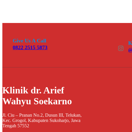
Give Us A Call
K
Instagram
0822 2515 5873
@
Klinik dr. Arief
Wahyu Soekarno
Jl. Ciu – Pranan No.2, Dusun III, Telukan,
Kec. Grogol, Kabupaten Sukoharjo, Jawa
Tengah 57552