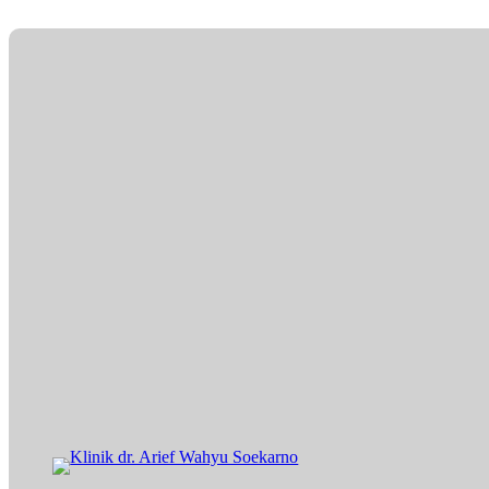
Lewati
ke
konten