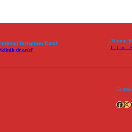
Alamat K
unjungi Instagram Kami
Jl. Ciu –
klinik.dr.arief
Kontak
Facebook
Instagram
YouT