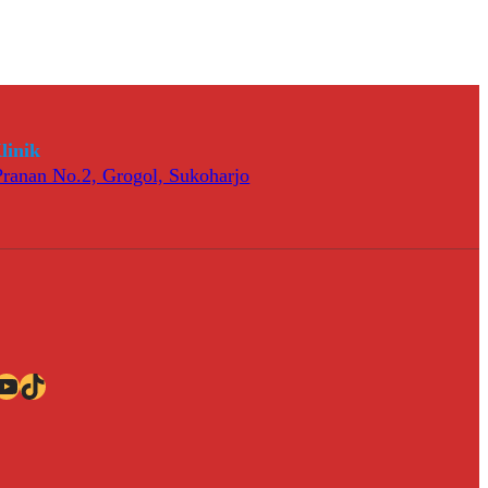
linik
 Pranan No.2, Grogol, Sukoharjo
ube
TikTok