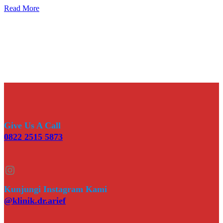
Read More
Give Us A Call
0822 2515 5873
Instagram
Kunjungi Instagram Kami
@klinik.dr.arief