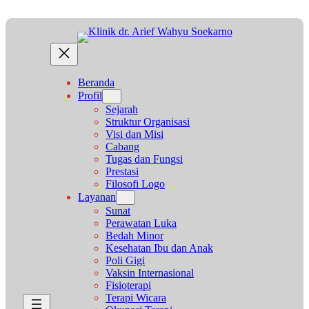
Lewati
ke
konten
Beranda
Profil
Sejarah
Struktur Organisasi
Visi dan Misi
Cabang
Tugas dan Fungsi
Prestasi
Filosofi Logo
Layanan
Sunat
Perawatan Luka
Bedah Minor
Kesehatan Ibu dan Anak
Poli Gigi
Vaksin Internasional
Fisioterapi
Terapi Wicara