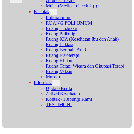
Okupasi Terapi
MCU (Medical Check Up)
Fasilitas
Laboratorium
RUANG POLI UMUM
Ruang Tindakan
Ruang Poli Gigi
Ruang KIA (Kesehatan Ibu dan Anak)
Ruang Laktasi
Ruang Bermain Anak
Ruang Fisioterapi
Ruang Khitan
Ruang Terapi Wicara dan Okupasi Terapi
Ruang Vaksin
Musola
Informasi
Update Berita
Artikel Kesehatan
Kontak / Hubungi Kami
TESTIMONI