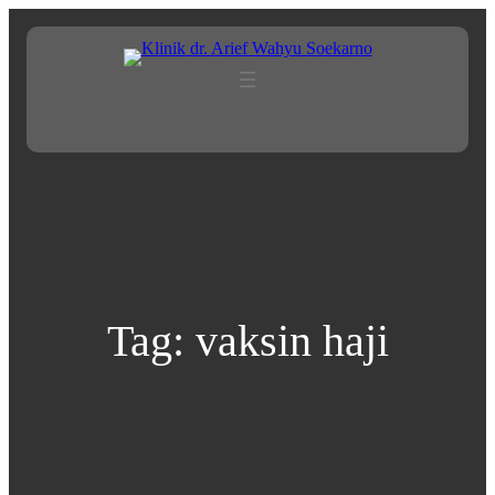
Lewati
ke
konten
Tag:
vaksin haji