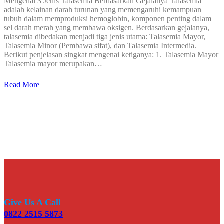
Mengenal 3 Jenis Talasemia Berdasarkan Gejalanya Talasemia
adalah kelainan darah turunan yang memengaruhi kemampuan
tubuh dalam memproduksi hemoglobin, komponen penting dalam
sel darah merah yang membawa oksigen. Berdasarkan gejalanya,
talasemia dibedakan menjadi tiga jenis utama: Talasemia Mayor,
Talasemia Minor (Pembawa sifat), dan Talasemia Intermedia.
Berikut penjelasan singkat mengenai ketiganya: 1. Talasemia Mayor
Talasemia mayor merupakan…
Read More
Give Us A Call
0822 2515 5873