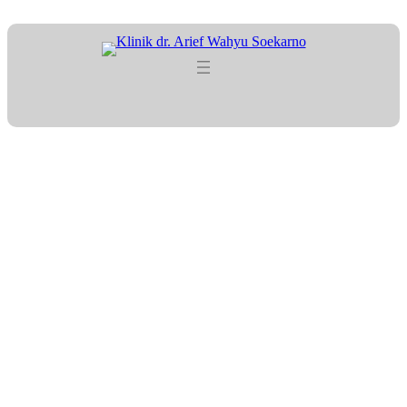
Lewati
ke
konten
Tag:
#TesDarahSebelumMenik
ah