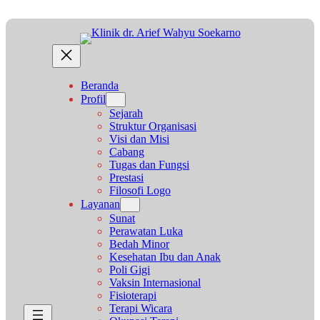
Lewati
ke
konten
Beranda
Profil
Sejarah
Struktur Organisasi
Visi dan Misi
Cabang
Tugas dan Fungsi
Prestasi
Filosofi Logo
Layanan
Sunat
Perawatan Luka
Bedah Minor
Kesehatan Ibu dan Anak
Poli Gigi
Vaksin Internasional
Fisioterapi
Terapi Wicara