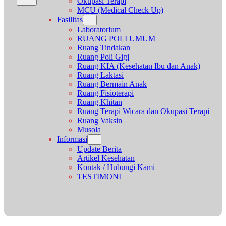
Okupasi Terapi
MCU (Medical Check Up)
Fasilitas
Laboratorium
RUANG POLI UMUM
Ruang Tindakan
Ruang Poli Gigi
Ruang KIA (Kesehatan Ibu dan Anak)
Ruang Laktasi
Ruang Bermain Anak
Ruang Fisioterapi
Ruang Khitan
Ruang Terapi Wicara dan Okupasi Terapi
Ruang Vaksin
Musola
Informasi
Update Berita
Artikel Kesehatan
Kontak / Hubungi Kami
TESTIMONI