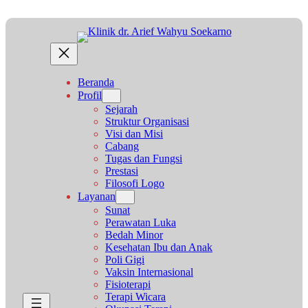
Lewati
ke
konten
Beranda
Profil
Sejarah
Struktur Organisasi
Visi dan Misi
Cabang
Tugas dan Fungsi
Prestasi
Filosofi Logo
Layanan
Sunat
Perawatan Luka
Bedah Minor
Kesehatan Ibu dan Anak
Poli Gigi
Vaksin Internasional
Fisioterapi
Terapi Wicara