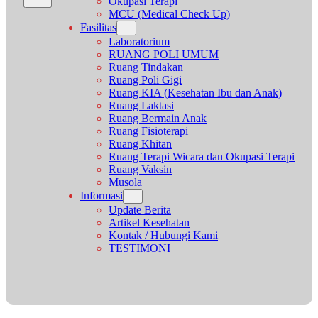
Okupasi Terapi
MCU (Medical Check Up)
Fasilitas
Laboratorium
RUANG POLI UMUM
Ruang Tindakan
Ruang Poli Gigi
Ruang KIA (Kesehatan Ibu dan Anak)
Ruang Laktasi
Ruang Bermain Anak
Ruang Fisioterapi
Ruang Khitan
Ruang Terapi Wicara dan Okupasi Terapi
Ruang Vaksin
Musola
Informasi
Update Berita
Artikel Kesehatan
Kontak / Hubungi Kami
TESTIMONI