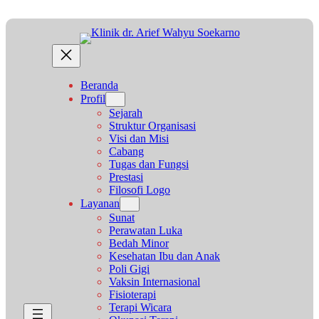
Lewati
ke
konten
Beranda
Profil
Sejarah
Struktur Organisasi
Visi dan Misi
Cabang
Tugas dan Fungsi
Prestasi
Filosofi Logo
Layanan
Sunat
Perawatan Luka
Bedah Minor
Kesehatan Ibu dan Anak
Poli Gigi
Vaksin Internasional
Fisioterapi
Terapi Wicara