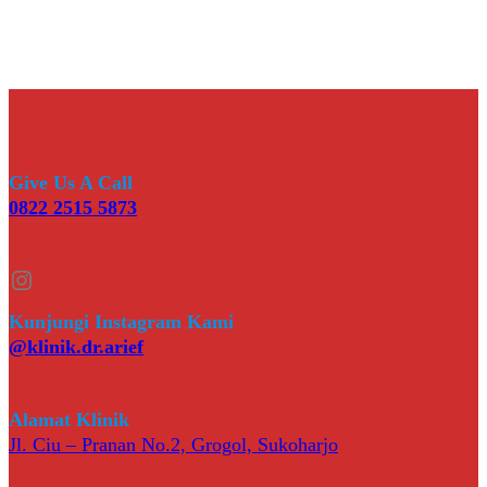
Give Us A Call
0822 2515 5873
Instagram
Kunjungi Instagram Kami
@klinik.dr.arief
Alamat Klinik
Jl. Ciu – Pranan No.2, Grogol, Sukoharjo