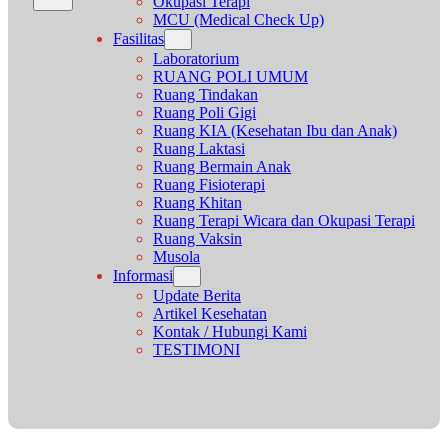
Okupasi Terapi
MCU (Medical Check Up)
Fasilitas
Laboratorium
RUANG POLI UMUM
Ruang Tindakan
Ruang Poli Gigi
Ruang KIA (Kesehatan Ibu dan Anak)
Ruang Laktasi
Ruang Bermain Anak
Ruang Fisioterapi
Ruang Khitan
Ruang Terapi Wicara dan Okupasi Terapi
Ruang Vaksin
Musola
Informasi
Update Berita
Artikel Kesehatan
Kontak / Hubungi Kami
TESTIMONI