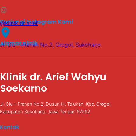
Instagram
Kunjungi Instagram Kami
@klinik.dr.arief
Alamat Klinik
Jl. Ciu – Pranan No.2, Grogol, Sukoharjo
Klinik dr. Arief Wahyu
Soekarno
Jl. Ciu – Pranan No.2, Dusun III, Telukan, Kec. Grogol,
Kabupaten Sukoharjo, Jawa Tengah 57552
Kontak