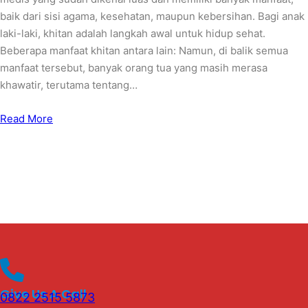
baik dari sisi agama, kesehatan, maupun kebersihan. Bagi anak
laki-laki, khitan adalah langkah awal untuk hidup sehat.
Beberapa manfaat khitan antara lain: Namun, di balik semua
manfaat tersebut, banyak orang tua yang masih merasa
khawatir, terutama tentang…
Read More
Give Us A Call
0822 2515 5873