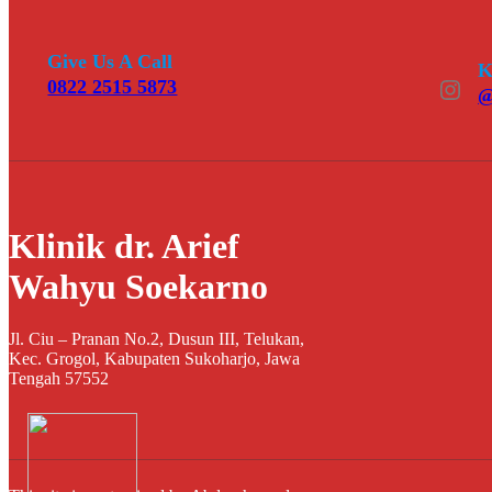
Give Us A Call
K
Instagram
0822 2515 5873
@
Klinik dr. Arief
Wahyu Soekarno
Jl. Ciu – Pranan No.2, Dusun III, Telukan,
Kec. Grogol, Kabupaten Sukoharjo, Jawa
Tengah 57552