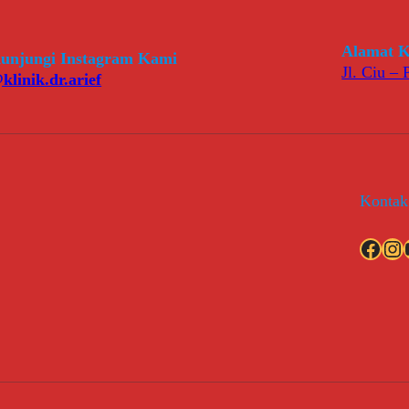
Alamat K
unjungi Instagram Kami
Jl. Ciu –
klinik.dr.arief
Kontak
Facebook
Instagram
YouT