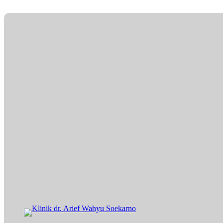
Lewati
ke
konten