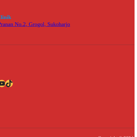
linik
 Pranan No.2, Grogol, Sukoharjo
ube
TikTok