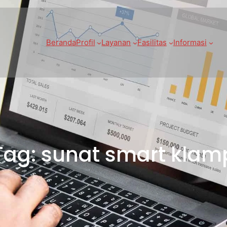
Beranda
Profil
Layanan
Fasilitas
Informasi
Tag:
sunat smart klam