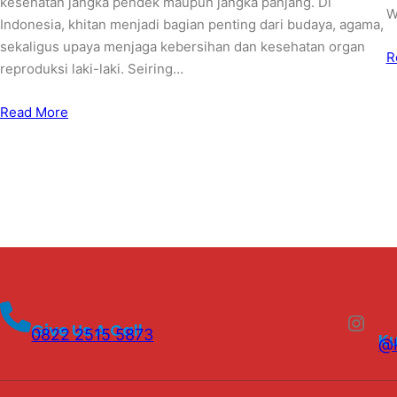
kesehatan jangka pendek maupun jangka panjang. Di
W
Indonesia, khitan menjadi bagian penting dari budaya, agama,
sekaligus upaya menjaga kebersihan dan kesehatan organ
R
reproduksi laki-laki. Seiring…
Read More
Instagram
Give Us A Call
0822 2515 5873
K
@k